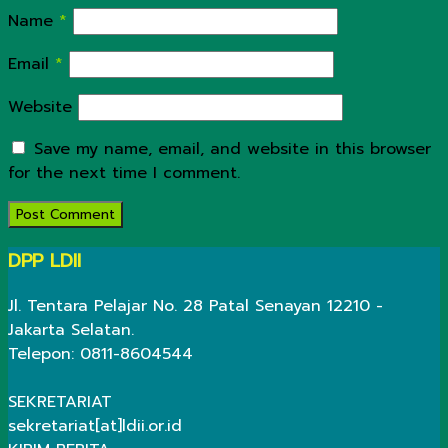
Name
*
Email
*
Website
Save my name, email, and website in this browser
for the next time I comment.
DPP LDII
Jl. Tentara Pelajar No. 28 Patal Senayan 12210 -
Jakarta Selatan.
Telepon: 0811-8604544
SEKRETARIAT
sekretariat[at]ldii.or.id