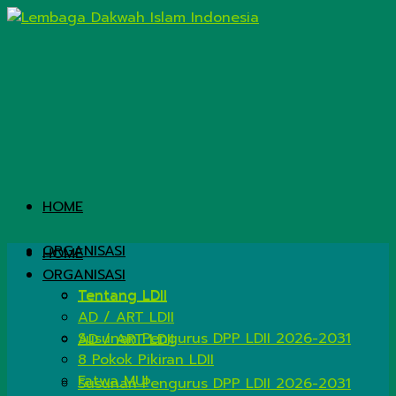
HOME
ORGANISASI
HOME
ORGANISASI
Tentang LDII
Tentang LDII
AD / ART LDII
Susunan Pengurus DPP LDII 2026-2031
AD / ART LDII
8 Pokok Pikiran LDII
Fatwa MUI
Susunan Pengurus DPP LDII 2026-2031