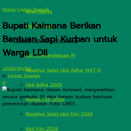
Home
Lintas Daerah
Kirim Berita
Bupati Kaimana Berikan
Hitung Zakat
Bantuan Sapi Kurban untuk
DESAIN GRAFIS & KHUTBAH
Warga LDII
HUT Kemerdekaan RI
2026/06/02
Nasehat Salat Idul Adha 1447 H
in
Lintas Daerah
0
Idul Adha 2026
Munas LDII 2026
Nasehat Solat Idul Fitri 2026
Idul Fitri 2026