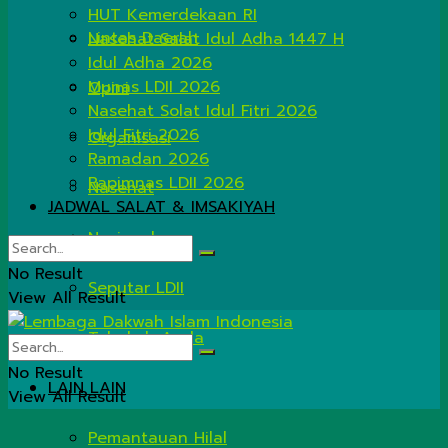
HUT Kemerdekaan RI
Lintas Daerah
Nasehat Salat Idul Adha 1447 H
Idul Adha 2026
Munas LDII 2026
Opini
Nasehat Solat Idul Fitri 2026
Idul Fitri 2026
Organisasi
Ramadan 2026
Rapimnas LDII 2026
Nasehat
JADWAL SALAT & IMSAKIYAH
Nasional
No Result
Seputar LDII
View All Result
Tahukah Anda
No Result
LAIN LAIN
View All Result
Pemantauan Hilal