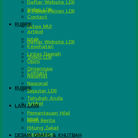
Daftar Website LDII
Video LDII
8 Pokok Pikiran LDII
Contact
RUBRIK
Fatwa MUI
Artikel
Iptek
Daftar Website LDII
Kesehatan
Lintas Daerah
Video LDII
Opini
Organisasi
Contact
Nasehat
Nasional
RUBRIK
Seputar LDII
Tahukah Anda
Artikel
LAIN LAIN
Pemantauan Hilal
Iptek
Kirim Berita
Hitung Zakat
Kesehatan
DESAIN GRAFIS & KHUTBAH