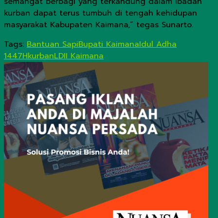
semangat berbagi yang terkandung dalam ibadah
kurban dapat terus tumbuh di tengah kehidupan
masyarakat Kabupaten Kaimana,” tegas Sunarto.
Tags:
Bantuan Sapi
Bupati Kaimana
Idul Adha
1447H
kurban
LDII Kaimana