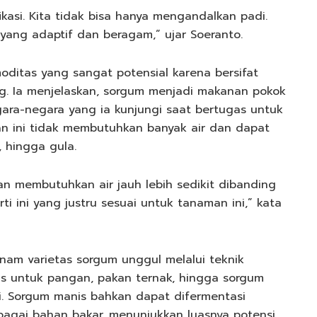
asi. Kita tidak bisa hanya mengandalkan padi.
yang adaptif dan beragam,” ujar Soeranto.
oditas yang sangat potensial karena bersifat
g. Ia menjelaskan, sorgum menjadi makanan pokok
egara-negara yang ia kunjungi saat bertugas untuk
an ini tidak membutuhkan banyak air dan dapat
 hingga gula.
n membutuhkan air jauh lebih sedikit dibanding
ti ini yang justru sesuai untuk tanaman ini,” kata
nam varietas sorgum unggul melalui teknik
etas untuk pangan, pakan ternak, hingga sorgum
i. Sorgum manis bahkan dapat difermentasi
bagai bahan bakar, menunjukkan luasnya potensi