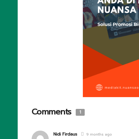
Comments
1
Nidi Firdaus
9 months ago