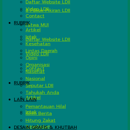
Daftar Website LDII
Video LDII
8 Pokok Pikiran LDII
Contact
RUBRIK
Fatwa MUI
Artikel
Iptek
Daftar Website LDII
Kesehatan
Lintas Daerah
Video LDII
Opini
Organisasi
Contact
Nasehat
Nasional
RUBRIK
Seputar LDII
Tahukah Anda
Artikel
LAIN LAIN
Pemantauan Hilal
Iptek
Kirim Berita
Hitung Zakat
Kesehatan
DESAIN GRAFIS & KHUTBAH