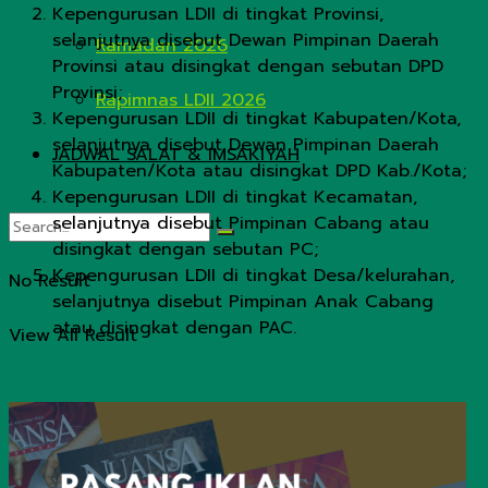
Kepengurusan LDII di tingkat Provinsi,
selanjutnya disebut Dewan Pimpinan Daerah
Ramadan 2026
Provinsi atau disingkat dengan sebutan DPD
Provinsi;
Rapimnas LDII 2026
Kepengurusan LDII di tingkat Kabupaten/Kota,
selanjutnya disebut Dewan Pimpinan Daerah
JADWAL SALAT & IMSAKIYAH
Kabupaten/Kota atau disingkat DPD Kab./Kota;
Kepengurusan LDII di tingkat Kecamatan,
selanjutnya disebut Pimpinan Cabang atau
disingkat dengan sebutan PC;
Kepengurusan LDII di tingkat Desa/kelurahan,
No Result
selanjutnya disebut Pimpinan Anak Cabang
atau disingkat dengan PAC.
View All Result