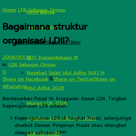
Home
LDII Sebagai Ormas
Kirim Berita
Bagaimana struktur
Hitung Zakat
organisasi LDII?
DESAIN GRAFIS & KHUTBAH
2008/09/18
HUT Kemerdekaan RI
in
LDII Sebagai Ormas
0
Nasehat Salat Idul Adha 1447 H
Share on Facebook
Share on Twitter
Share on
WhatsApp
Idul Adha 2026
Berdasarkan Pasal 16 Anggaran Dasar LDII, Tingkat
Munas LDII 2026
Kepengurusan LDII adalah:
Kepengurusan LDII di tingkat Pusat, selanjutnya
Nasehat Solat Idul Fitri 2026
disebut Dewan Pimpinan Pusat atau disingkat
dengan sebutan DPP;
Idul Fitri 2026