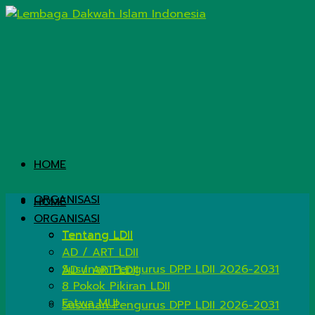
HOME
ORGANISASI
HOME
ORGANISASI
Tentang LDII
Tentang LDII
AD / ART LDII
Susunan Pengurus DPP LDII 2026-2031
AD / ART LDII
8 Pokok Pikiran LDII
Fatwa MUI
Susunan Pengurus DPP LDII 2026-2031