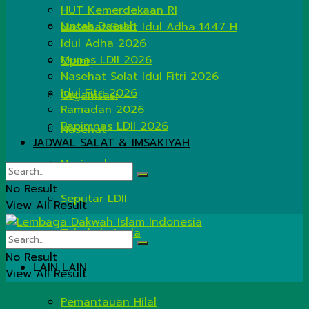
HUT Kemerdekaan RI
Lintas Daerah
Nasehat Salat Idul Adha 1447 H
Idul Adha 2026
Munas LDII 2026
Opini
Nasehat Solat Idul Fitri 2026
Idul Fitri 2026
Organisasi
Ramadan 2026
Rapimnas LDII 2026
Nasehat
JADWAL SALAT & IMSAKIYAH
Nasional
No Result
Seputar LDII
View All Result
Tahukah Anda
No Result
LAIN LAIN
View All Result
Pemantauan Hilal