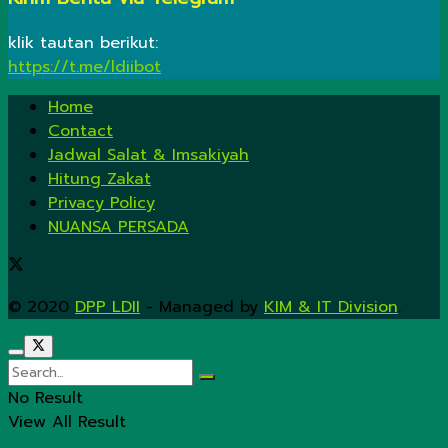
klik tautan berikut:
https://t.me/ldiibot
Home
Contact
Jadwal Salat & Imsakiyah
Hitung Zakat
Privacy Policy
NUANSA PERSADA
© 2020
DPP LDII
- Managed by
KIM & IT Division
.
No Result
View All Result