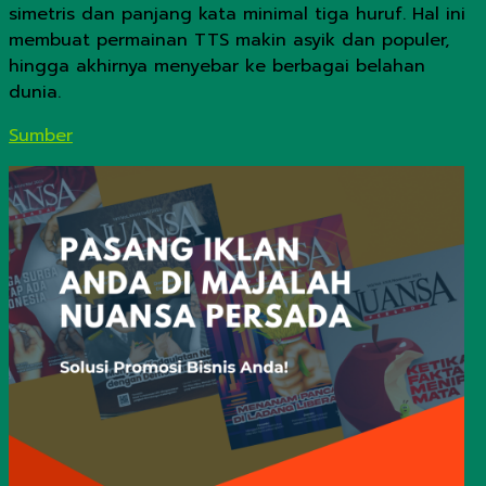
simetris dan panjang kata minimal tiga huruf. Hal ini
membuat permainan TTS makin asyik dan populer,
hingga akhirnya menyebar ke berbagai belahan
dunia.
Sumber