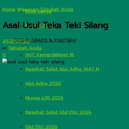
Home
Wawasan
Tahukah Anda
Kirim Berita
Asal Usul Teka Teki Silang
Hitung Zakat
DESAIN GRAFIS & KHUTBAH
2012/07/02
in
Tahukah Anda
HUT Kemerdekaan RI
0
Nasehat Salat Idul Adha 1447 H
Idul Adha 2026
Munas LDII 2026
Nasehat Solat Idul Fitri 2026
Idul Fitri 2026