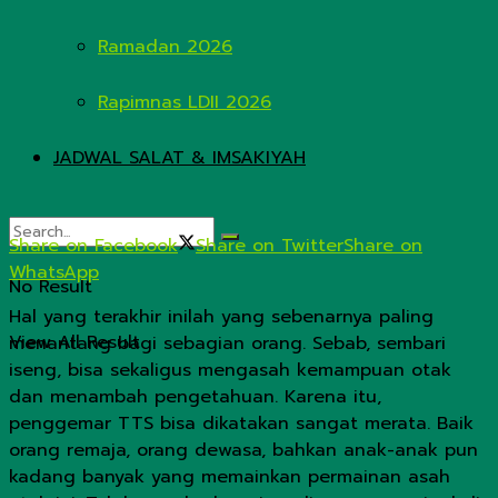
Ramadan 2026
Rapimnas LDII 2026
JADWAL SALAT & IMSAKIYAH
Share on Facebook
Share on Twitter
Share on
WhatsApp
No Result
Hal yang terakhir inilah yang sebenarnya paling
View All Result
menantang bagi sebagian orang. Sebab, sembari
iseng, bisa sekaligus mengasah kemampuan otak
dan menambah pengetahuan. Karena itu,
penggemar TTS bisa dikatakan sangat merata. Baik
orang remaja, orang dewasa, bahkan anak-anak pun
kadang banyak yang memainkan permainan asah