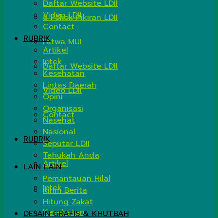
Daftar Website LDII
Video LDII
8 Pokok Pikiran LDII
Contact
RUBRIK
Fatwa MUI
Artikel
Iptek
Daftar Website LDII
Kesehatan
Lintas Daerah
Video LDII
Opini
Organisasi
Contact
Nasehat
Nasional
RUBRIK
Seputar LDII
Tahukah Anda
Artikel
LAIN LAIN
Pemantauan Hilal
Iptek
Kirim Berita
Hitung Zakat
Kesehatan
DESAIN GRAFIS & KHUTBAH