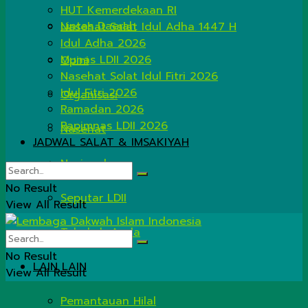
HUT Kemerdekaan RI
Lintas Daerah
Nasehat Salat Idul Adha 1447 H
Idul Adha 2026
Munas LDII 2026
Opini
Nasehat Solat Idul Fitri 2026
Idul Fitri 2026
Organisasi
Ramadan 2026
Rapimnas LDII 2026
Nasehat
JADWAL SALAT & IMSAKIYAH
Nasional
No Result
Seputar LDII
View All Result
Tahukah Anda
No Result
LAIN LAIN
View All Result
Pemantauan Hilal