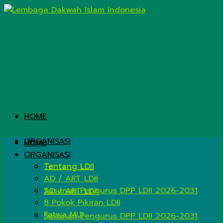
HOME
ORGANISASI
HOME
ORGANISASI
Tentang LDII
Tentang LDII
AD / ART LDII
Susunan Pengurus DPP LDII 2026-2031
AD / ART LDII
8 Pokok Pikiran LDII
Fatwa MUI
Susunan Pengurus DPP LDII 2026-2031