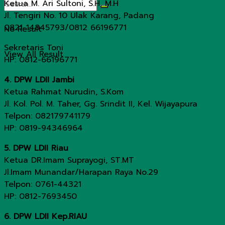
Ketua M. Ari Sultoni, S.H, M.H
Jl. Tengiri No. 10 Ulak Karang, Padang
0821-14845793/0812 66196771
No Result
Sekretaris Toni
View All Result
HP: 0812-66196771
4. DPW LDII Jambi
Ketua Rahmat Nurudin, S.Kom
Jl. Kol. Pol. M. Taher, Gg. Srindit II, Kel. Wijayapura
Telpon: 082179741179
HP: 0819-94346964
5. DPW LDII Riau
Ketua DR.Imam Suprayogi, ST.MT
Jl.Imam Munandar/Harapan Raya No.29
Telpon: 0761-44321
HP: 0812-7693450
6. DPW LDII Kep.RIAU