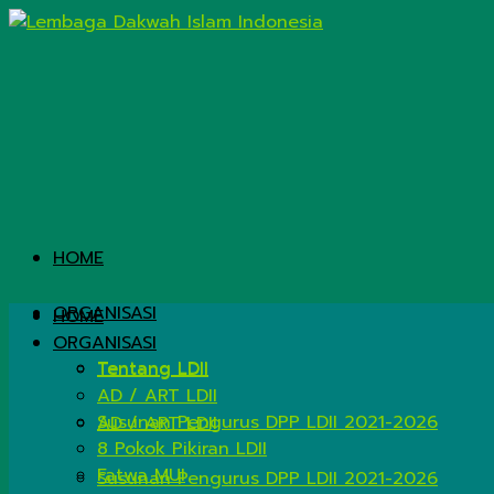
HOME
ORGANISASI
HOME
ORGANISASI
Tentang LDII
Tentang LDII
AD / ART LDII
Susunan Pengurus DPP LDII 2021-2026
AD / ART LDII
8 Pokok Pikiran LDII
Fatwa MUI
Susunan Pengurus DPP LDII 2021-2026