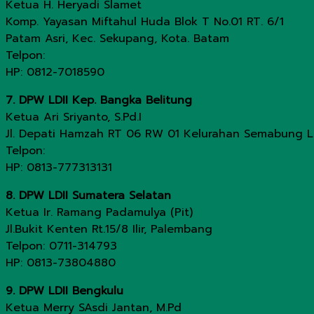
Ketua H. Heryadi Slamet
Komp. Yayasan Miftahul Huda Blok T No.01 RT. 6/1
Patam Asri, Kec. Sekupang, Kota. Batam
Telpon:
HP: 0812-7018590
7. DPW LDII Kep. Bangka Belitung
Ketua Ari Sriyanto, S.Pd.I
Jl. Depati Hamzah RT 06 RW 01 Kelurahan Semabung 
Telpon:
HP: 0813-777313131
8. DPW LDII Sumatera Selatan
Ketua Ir. Ramang Padamulya (Pit)
Jl.Bukit Kenten Rt.15/8 Ilir, Palembang
Telpon: 0711-314793
HP: 0813-73804880
9. DPW LDII Bengkulu
Ketua Merry SAsdi Jantan, M.Pd