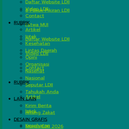
Daftar Website LDII
Video LDII
8 Pokok Pikiran LDII
Contact
RUBRIK
Fatwa MUI
Artikel
Iptek
Daftar Website LDII
Kesehatan
Lintas Daerah
Video LDII
Opini
Organisasi
Contact
Nasehat
Nasional
RUBRIK
Seputar LDII
Tahukah Anda
Artikel
LAIN LAIN
Kirim Berita
Iptek
Hitung Zakat
DESAIN GRAFIS
Kesehatan
Munas LDII 2026