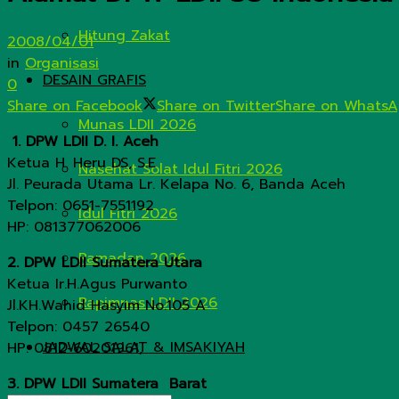
Hitung Zakat
2008/04/01
in
Organisasi
DESAIN GRAFIS
0
Share on Facebook
Share on Twitter
Share on Whats
Munas LDII 2026
1. DPW LDII D. I. Aceh
Ketua H. Heru DS, S.E
Nasehat Solat Idul Fitri 2026
Jl. Peurada Utama Lr. Kelapa No. 6, Banda Aceh
Telpon: 0651-7551192
Idul Fitri 2026
HP: 081377062006
Ramadan 2026
2. DPW LDII Sumatera Utara
Ketua Ir.H.Agus Purwanto
Rapimnas LDII 2026
Jl.KH.Wahid Hasyim No.105 A
Telpon: 0457 26540
JADWAL SALAT & IMSAKIYAH
HP: 0812-60201961,
3. DPW LDII Sumatera Barat