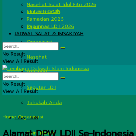
Nasehat Solat Idul Fitri 2026
Lintas Daerah
Idul Fitri 2026
Ramadan 2026
Rapimnas LDII 2026
Opini
JADWAL SALAT & IMSAKIYAH
Organisasi
No Result
Nasehat
View All Result
Nasional
No Result
Seputar LDII
View All Result
Tahukah Anda
Home
Organisasi
LAIN LAIN
Alamat DPW LDII Se-Indonesia
Kirim Berita