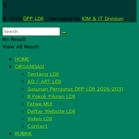
© 2020
DPP LDII
- Managed by
KIM & IT Division
.
No Result
View All Result
HOME
ORGANISASI
Tentang LDII
AD / ART LDII
Susunan Pengurus DPP LDII 2026-2031
8 Pokok Pikiran LDII
Fatwa MUI
Daftar Website LDII
Video LDII
Contact
RUBRIK