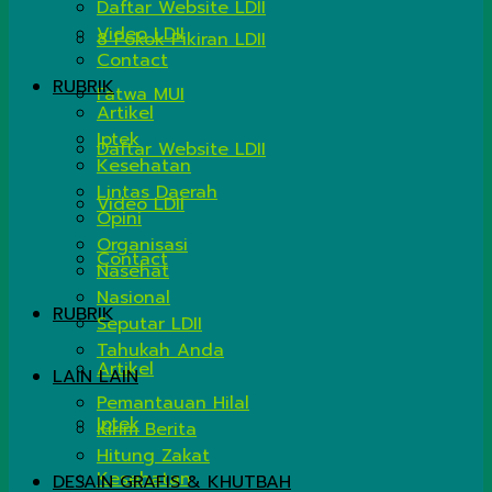
Daftar Website LDII
Video LDII
8 Pokok Pikiran LDII
Contact
RUBRIK
Fatwa MUI
Artikel
Iptek
Daftar Website LDII
Kesehatan
Lintas Daerah
Video LDII
Opini
Organisasi
Contact
Nasehat
Nasional
RUBRIK
Seputar LDII
Tahukah Anda
Artikel
LAIN LAIN
Pemantauan Hilal
Iptek
Kirim Berita
Hitung Zakat
Kesehatan
DESAIN GRAFIS & KHUTBAH