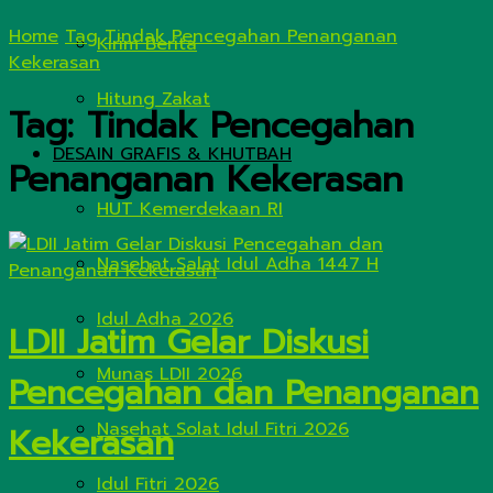
Home
Tag
Tindak Pencegahan Penanganan
Kirim Berita
Kekerasan
Hitung Zakat
Tag:
Tindak Pencegahan
DESAIN GRAFIS & KHUTBAH
Penanganan Kekerasan
HUT Kemerdekaan RI
Nasehat Salat Idul Adha 1447 H
Idul Adha 2026
LDII Jatim Gelar Diskusi
Munas LDII 2026
Pencegahan dan Penanganan
Nasehat Solat Idul Fitri 2026
Kekerasan
Idul Fitri 2026