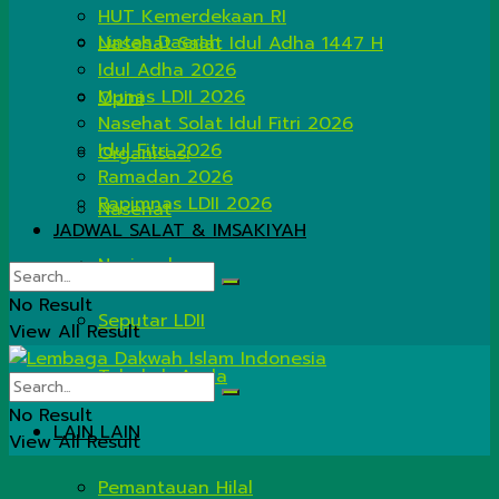
HUT Kemerdekaan RI
Lintas Daerah
Nasehat Salat Idul Adha 1447 H
Idul Adha 2026
Munas LDII 2026
Opini
Nasehat Solat Idul Fitri 2026
Idul Fitri 2026
Organisasi
Ramadan 2026
Rapimnas LDII 2026
Nasehat
JADWAL SALAT & IMSAKIYAH
Nasional
No Result
Seputar LDII
View All Result
Tahukah Anda
No Result
LAIN LAIN
View All Result
Pemantauan Hilal