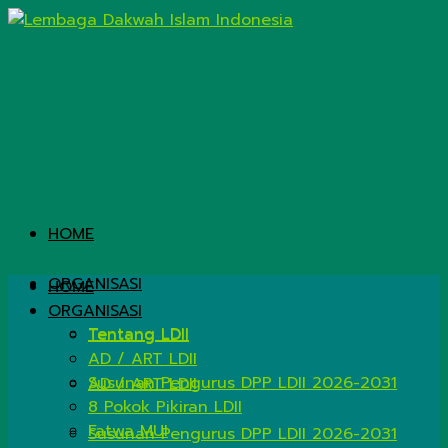
HOME
ORGANISASI
HOME
ORGANISASI
Tentang LDII
Tentang LDII
AD / ART LDII
Susunan Pengurus DPP LDII 2026-2031
AD / ART LDII
8 Pokok Pikiran LDII
Fatwa MUI
Susunan Pengurus DPP LDII 2026-2031