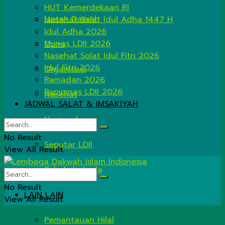
HUT Kemerdekaan RI
Lintas Daerah
Nasehat Salat Idul Adha 1447 H
Idul Adha 2026
Munas LDII 2026
Opini
Nasehat Solat Idul Fitri 2026
Idul Fitri 2026
Organisasi
Ramadan 2026
Rapimnas LDII 2026
Nasehat
JADWAL SALAT & IMSAKIYAH
Nasional
No Result
Seputar LDII
View All Result
Tahukah Anda
No Result
LAIN LAIN
View All Result
Pemantauan Hilal