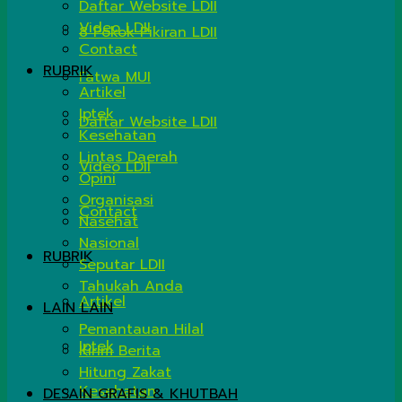
Daftar Website LDII
Video LDII
8 Pokok Pikiran LDII
Contact
RUBRIK
Fatwa MUI
Artikel
Iptek
Daftar Website LDII
Kesehatan
Lintas Daerah
Video LDII
Opini
Organisasi
Contact
Nasehat
Nasional
RUBRIK
Seputar LDII
Tahukah Anda
Artikel
LAIN LAIN
Pemantauan Hilal
Iptek
Kirim Berita
Hitung Zakat
Kesehatan
DESAIN GRAFIS & KHUTBAH