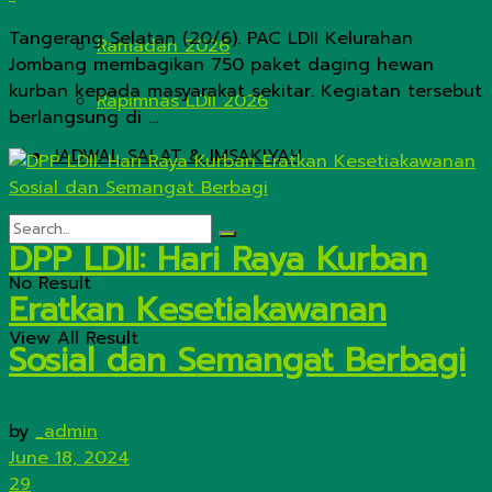
Tangerang Selatan (20/6). PAC LDII Kelurahan
Ramadan 2026
Jombang membagikan 750 paket daging hewan
kurban kepada masyarakat sekitar. Kegiatan tersebut
Rapimnas LDII 2026
berlangsung di ...
JADWAL SALAT & IMSAKIYAH
DPP LDII: Hari Raya Kurban
No Result
Eratkan Kesetiakawanan
View All Result
Sosial dan Semangat Berbagi
by
_admin
June 18, 2024
29