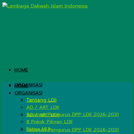
HOME
ORGANISASI
HOME
ORGANISASI
Tentang LDII
Tentang LDII
AD / ART LDII
Susunan Pengurus DPP LDII 2026-2031
AD / ART LDII
8 Pokok Pikiran LDII
Fatwa MUI
Susunan Pengurus DPP LDII 2026-2031