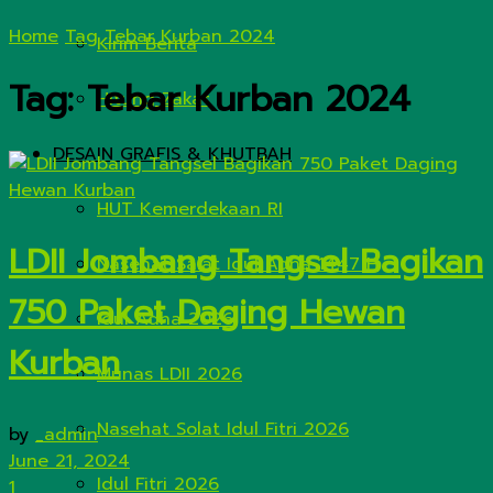
Home
Tag
Tebar Kurban 2024
Kirim Berita
Tag:
Tebar Kurban 2024
Hitung Zakat
DESAIN GRAFIS & KHUTBAH
HUT Kemerdekaan RI
LDII Jombang Tangsel Bagikan
Nasehat Salat Idul Adha 1447 H
750 Paket Daging Hewan
Idul Adha 2026
Kurban
Munas LDII 2026
Nasehat Solat Idul Fitri 2026
by
_admin
June 21, 2024
Idul Fitri 2026
1