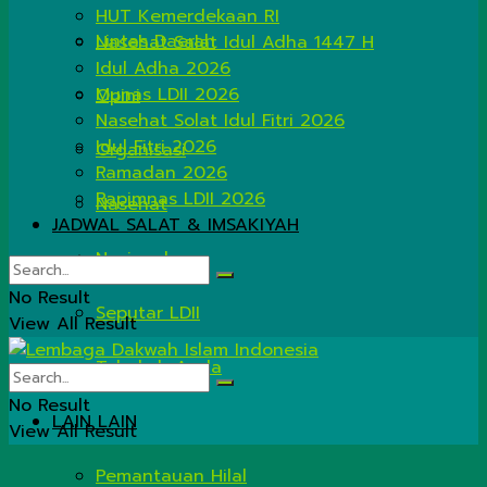
HUT Kemerdekaan RI
Lintas Daerah
Nasehat Salat Idul Adha 1447 H
Idul Adha 2026
Munas LDII 2026
Opini
Nasehat Solat Idul Fitri 2026
Idul Fitri 2026
Organisasi
Ramadan 2026
Rapimnas LDII 2026
Nasehat
JADWAL SALAT & IMSAKIYAH
Nasional
No Result
Seputar LDII
View All Result
Tahukah Anda
No Result
LAIN LAIN
View All Result
Pemantauan Hilal