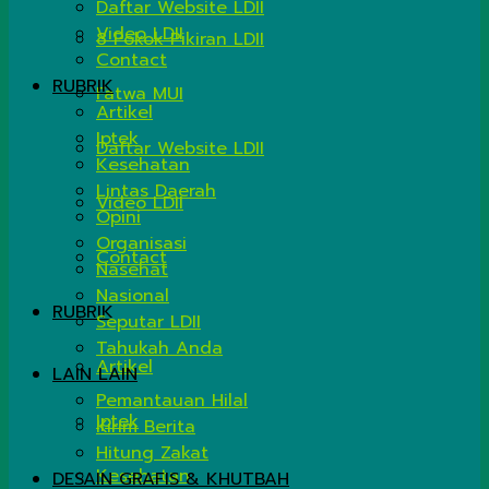
Daftar Website LDII
Video LDII
8 Pokok Pikiran LDII
Contact
RUBRIK
Fatwa MUI
Artikel
Iptek
Daftar Website LDII
Kesehatan
Lintas Daerah
Video LDII
Opini
Organisasi
Contact
Nasehat
Nasional
RUBRIK
Seputar LDII
Tahukah Anda
Artikel
LAIN LAIN
Pemantauan Hilal
Iptek
Kirim Berita
Hitung Zakat
Kesehatan
DESAIN GRAFIS & KHUTBAH