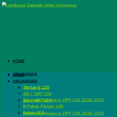
HOME
ORGANISASI
HOME
ORGANISASI
Tentang LDII
Tentang LDII
AD / ART LDII
Susunan Pengurus DPP LDII 2026-2031
AD / ART LDII
8 Pokok Pikiran LDII
Fatwa MUI
Susunan Pengurus DPP LDII 2026-2031