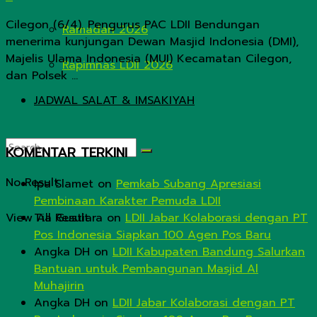
Cilegon (6/4). Pengurus PAC LDII Bendungan
Ramadan 2026
menerima kunjungan Dewan Masjid Indonesia (DMI),
Majelis Ulama Indonesia (MUI) Kecamatan Cilegon,
Rapimnas LDII 2026
dan Polsek ...
JADWAL SALAT & IMSAKIYAH
KOMENTAR TERKINI
No Result
Ipa Slamet
on
Pemkab Subang Apresiasi
Pembinaan Karakter Pemuda LDII
View All Result
Tia Gustiara
on
LDII Jabar Kolaborasi dengan PT
Pos Indonesia Siapkan 100 Agen Pos Baru
Angka DH
on
LDII Kabupaten Bandung Salurkan
Bantuan untuk Pembangunan Masjid Al
Muhajirin
Angka DH
on
LDII Jabar Kolaborasi dengan PT