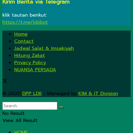
Kirim Berita via Telegram
klik tautan berikut:
https://t.me/ldiibot
Home
Contact
Jadwal Salat & Imsakiyah
Hitung Zakat
Privacy Policy
NUANSA PERSADA
© 2020
DPP LDII
- Managed by
KIM & IT Division
.
No Result
View All Result
HOME