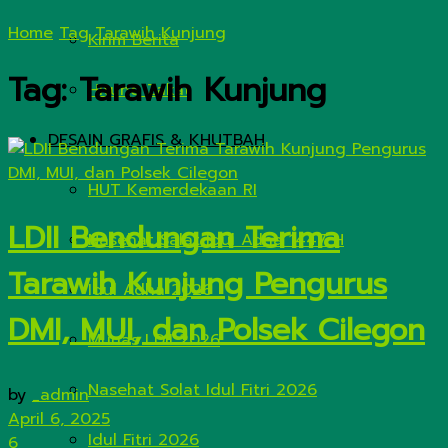
Home
Tag
Tarawih Kunjung
Kirim Berita
Tag:
Tarawih Kunjung
Hitung Zakat
DESAIN GRAFIS & KHUTBAH
HUT Kemerdekaan RI
LDII Bendungan Terima
Nasehat Salat Idul Adha 1447 H
Tarawih Kunjung Pengurus
Idul Adha 2026
DMI, MUI, dan Polsek Cilegon
Munas LDII 2026
Nasehat Solat Idul Fitri 2026
by
_admin
April 6, 2025
Idul Fitri 2026
6