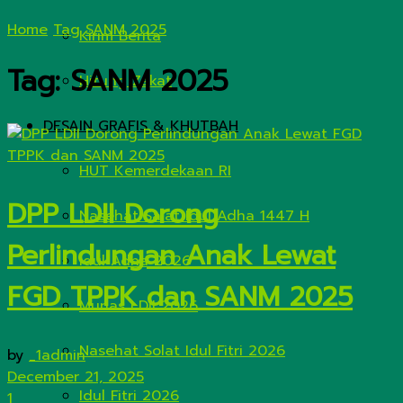
Home
Tag
SANM 2025
Kirim Berita
Tag:
SANM 2025
Hitung Zakat
DESAIN GRAFIS & KHUTBAH
HUT Kemerdekaan RI
DPP LDII Dorong
Nasehat Salat Idul Adha 1447 H
Perlindungan Anak Lewat
Idul Adha 2026
FGD TPPK dan SANM 2025
Munas LDII 2026
Nasehat Solat Idul Fitri 2026
by
_1admin
December 21, 2025
Idul Fitri 2026
1