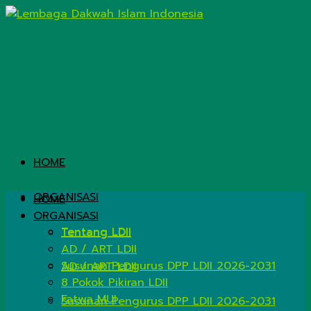
HOME
ORGANISASI
HOME
ORGANISASI
Tentang LDII
Tentang LDII
AD / ART LDII
Susunan Pengurus DPP LDII 2026-2031
AD / ART LDII
8 Pokok Pikiran LDII
Fatwa MUI
Susunan Pengurus DPP LDII 2026-2031