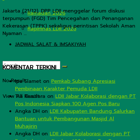
Jakarta (21/12). DPP LDII menggelar forum diskusi
Ramadan 2026
terpumpun (FGD) Tim Pencegahan dan Penanganan
Kekerasan (TPPK) sekaligus perintisan Sekolah Aman
Rapimnas LDII 2026
Nyaman ...
JADWAL SALAT & IMSAKIYAH
KOMENTAR TERKINI
No Result
Ipa Slamet
on
Pemkab Subang Apresiasi
Pembinaan Karakter Pemuda LDII
View All Result
Tia Gustiara
on
LDII Jabar Kolaborasi dengan PT
Pos Indonesia Siapkan 100 Agen Pos Baru
Angka DH
on
LDII Kabupaten Bandung Salurkan
Bantuan untuk Pembangunan Masjid Al
Muhajirin
Angka DH
on
LDII Jabar Kolaborasi dengan PT