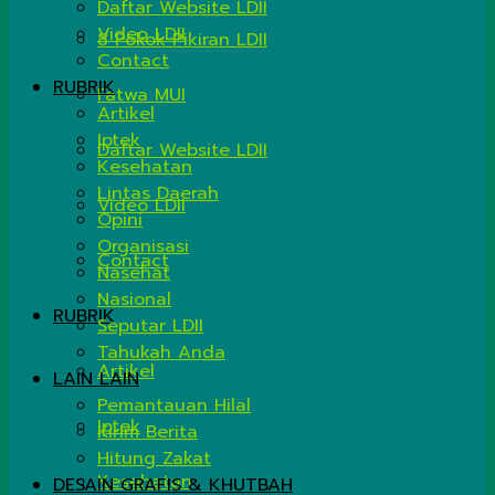
Daftar Website LDII
Video LDII
8 Pokok Pikiran LDII
Contact
RUBRIK
Fatwa MUI
Artikel
Iptek
Daftar Website LDII
Kesehatan
Lintas Daerah
Video LDII
Opini
Organisasi
Contact
Nasehat
Nasional
RUBRIK
Seputar LDII
Tahukah Anda
Artikel
LAIN LAIN
Pemantauan Hilal
Iptek
Kirim Berita
Hitung Zakat
Kesehatan
DESAIN GRAFIS & KHUTBAH