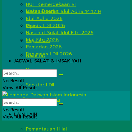
HUT Kemerdekaan RI
Lintas Daerah
Nasehat Salat Idul Adha 1447 H
Idul Adha 2026
Munas LDII 2026
Opini
Nasehat Solat Idul Fitri 2026
Idul Fitri 2026
Organisasi
Ramadan 2026
Rapimnas LDII 2026
Nasehat
JADWAL SALAT & IMSAKIYAH
Nasional
No Result
Seputar LDII
View All Result
Tahukah Anda
No Result
LAIN LAIN
View All Result
Pemantauan Hilal