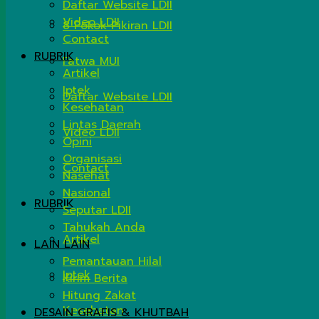
Daftar Website LDII
Video LDII
8 Pokok Pikiran LDII
Contact
RUBRIK
Fatwa MUI
Artikel
Iptek
Daftar Website LDII
Kesehatan
Lintas Daerah
Video LDII
Opini
Organisasi
Contact
Nasehat
Nasional
RUBRIK
Seputar LDII
Tahukah Anda
Artikel
LAIN LAIN
Pemantauan Hilal
Iptek
Kirim Berita
Hitung Zakat
Kesehatan
DESAIN GRAFIS & KHUTBAH