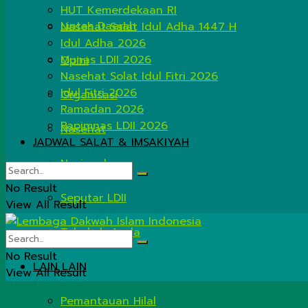
HUT Kemerdekaan RI
Lintas Daerah
Nasehat Salat Idul Adha 1447 H
Idul Adha 2026
Munas LDII 2026
Opini
Nasehat Solat Idul Fitri 2026
Idul Fitri 2026
Organisasi
Ramadan 2026
Rapimnas LDII 2026
Nasehat
JADWAL SALAT & IMSAKIYAH
Nasional
No Result
Seputar LDII
View All Result
Tahukah Anda
No Result
LAIN LAIN
View All Result
Pemantauan Hilal