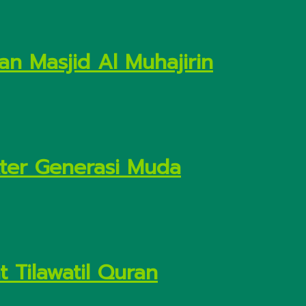
n Masjid Al Muhajirin
kter Generasi Muda
 Tilawatil Quran