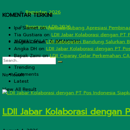
Ramadan 2026
KOMENTAR TERKINI
Rapimnas LDII 2026
Ipa Slamet
on
Pemkab Subang Apresiasi Pembinaa
Tia Gustiara
on
LDII Jabar Kolaborasi dengan PT 
JADWAL SALAT & IMSAKIYAH
Angka DH
on
LDII Kabupaten Bandung Salurkan B
Angka DH
on
LDII Jabar Kolaborasi dengan PT Po
Bapak Zaini
on
LDII Ciparay Gelar Perkemahan CA
Trending
Comments
No Result
Latest
View All Result
LDII Jabar Kolaborasi dengan 