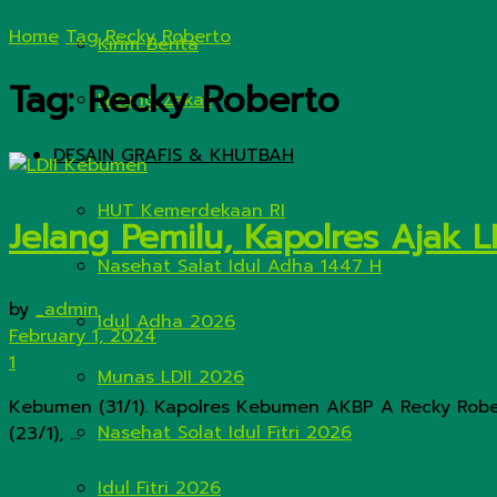
Home
Tag
Recky Roberto
Kirim Berita
Tag:
Recky Roberto
Hitung Zakat
DESAIN GRAFIS & KHUTBAH
HUT Kemerdekaan RI
Jelang Pemilu, Kapolres Ajak 
Nasehat Salat Idul Adha 1447 H
by
_admin
Idul Adha 2026
February 1, 2024
1
Munas LDII 2026
Kebumen (31/1). Kapolres Kebumen AKBP A Recky Robe
Nasehat Solat Idul Fitri 2026
(23/1), ...
Idul Fitri 2026