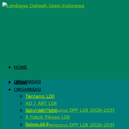
HOME
ORGANISASI
HOME
ORGANISASI
Tentang LDII
Tentang LDII
AD / ART LDII
Susunan Pengurus DPP LDII 2026-2031
AD / ART LDII
8 Pokok Pikiran LDII
Fatwa MUI
Susunan Pengurus DPP LDII 2026-2031