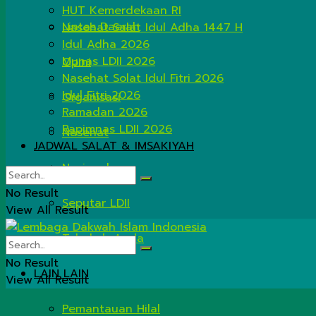
HUT Kemerdekaan RI
Lintas Daerah
Nasehat Salat Idul Adha 1447 H
Idul Adha 2026
Munas LDII 2026
Opini
Nasehat Solat Idul Fitri 2026
Idul Fitri 2026
Organisasi
Ramadan 2026
Rapimnas LDII 2026
Nasehat
JADWAL SALAT & IMSAKIYAH
Nasional
No Result
Seputar LDII
View All Result
Tahukah Anda
No Result
LAIN LAIN
View All Result
Pemantauan Hilal