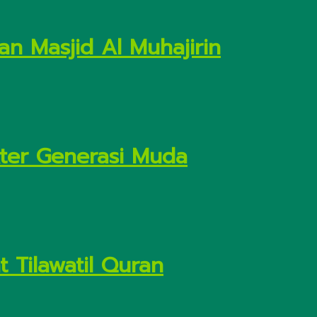
n Masjid Al Muhajirin
kter Generasi Muda
 Tilawatil Quran