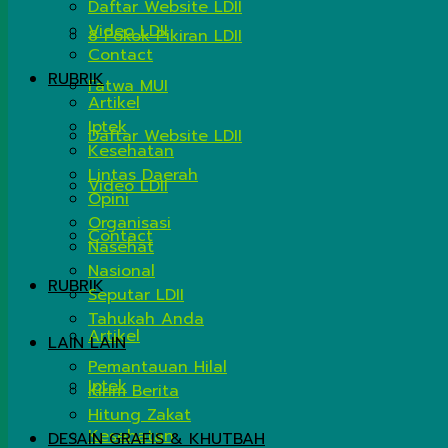
Daftar Website LDII
Video LDII
8 Pokok Pikiran LDII
Contact
RUBRIK
Fatwa MUI
Artikel
Iptek
Daftar Website LDII
Kesehatan
Lintas Daerah
Video LDII
Opini
Organisasi
Contact
Nasehat
Nasional
RUBRIK
Seputar LDII
Tahukah Anda
Artikel
LAIN LAIN
Pemantauan Hilal
Iptek
Kirim Berita
Hitung Zakat
Kesehatan
DESAIN GRAFIS & KHUTBAH