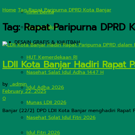
Home
Tag
Rapat Paripurna DPRD Kota Banjar
Kirim Berita
Tag:
Rapat Paripurna DPRD K
Hitung Zakat
DESAIN GRAFIS & KHUTBAH
HUT Kemerdekaan RI
LDII Kota Banjar Hadiri Rapat 
Nasehat Salat Idul Adha 1447 H
by
_admin
Idul Adha 2026
February 22, 2025
0
Munas LDII 2026
Banjar (22/2). DPD LDII Kota Banjar menghadiri Rapat 
Nasehat Solat Idul Fitri 2026
Idul Fitri 2026