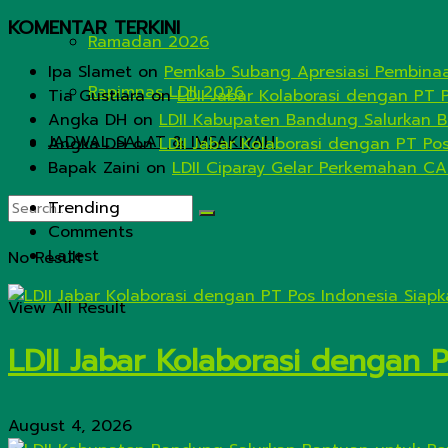
KOMENTAR TERKINI
Ramadan 2026
Ipa Slamet
on
Pemkab Subang Apresiasi Pembinaa
Rapimnas LDII 2026
Tia Gustiara
on
LDII Jabar Kolaborasi dengan PT 
Angka DH
on
LDII Kabupaten Bandung Salurkan B
JADWAL SALAT & IMSAKIYAH
Angka DH
on
LDII Jabar Kolaborasi dengan PT Po
Bapak Zaini
on
LDII Ciparay Gelar Perkemahan CA
Trending
Comments
Latest
No Result
View All Result
LDII Jabar Kolaborasi dengan 
August 4, 2026