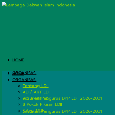
HOME
ORGANISASI
HOME
ORGANISASI
Tentang LDII
Tentang LDII
AD / ART LDII
Susunan Pengurus DPP LDII 2026-2031
AD / ART LDII
8 Pokok Pikiran LDII
Fatwa MUI
Susunan Pengurus DPP LDII 2026-2031