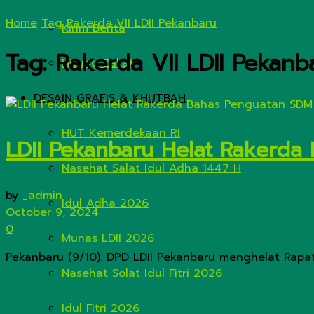
Home
Tag
Rakerda VII LDII Pekanbaru
Kirim Berita
Tag:
Rakerda VII LDII Pekanb
Hitung Zakat
DESAIN GRAFIS & KHUTBAH
HUT Kemerdekaan RI
LDII Pekanbaru Helat Rakerda 
Nasehat Salat Idul Adha 1447 H
by
_admin
Idul Adha 2026
October 9, 2024
0
Munas LDII 2026
Pekanbaru (9/10). DPD LDII Pekanbaru menghelat Rapat
Nasehat Solat Idul Fitri 2026
Idul Fitri 2026