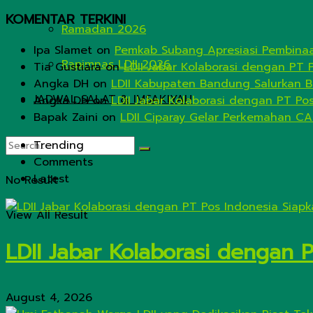
KOMENTAR TERKINI
Ramadan 2026
Ipa Slamet
on
Pemkab Subang Apresiasi Pembinaa
Rapimnas LDII 2026
Tia Gustiara
on
LDII Jabar Kolaborasi dengan PT 
Angka DH
on
LDII Kabupaten Bandung Salurkan B
JADWAL SALAT & IMSAKIYAH
Angka DH
on
LDII Jabar Kolaborasi dengan PT Po
Bapak Zaini
on
LDII Ciparay Gelar Perkemahan CA
Trending
Comments
Latest
No Result
View All Result
LDII Jabar Kolaborasi dengan 
August 4, 2026