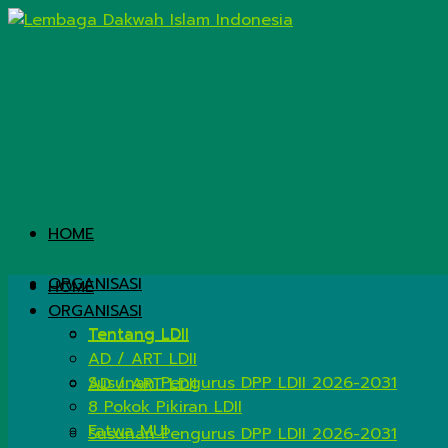
HOME
ORGANISASI
HOME
ORGANISASI
Tentang LDII
Tentang LDII
AD / ART LDII
Susunan Pengurus DPP LDII 2026-2031
AD / ART LDII
8 Pokok Pikiran LDII
Fatwa MUI
Susunan Pengurus DPP LDII 2026-2031