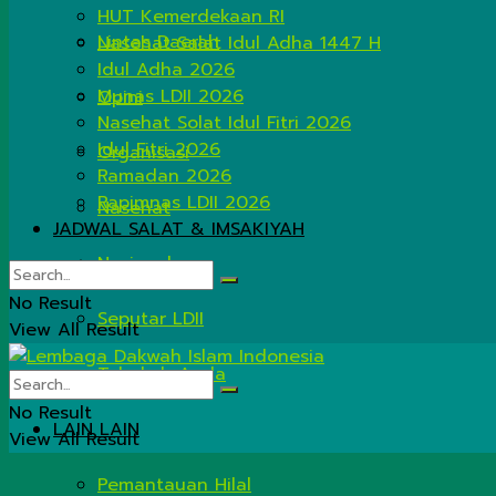
HUT Kemerdekaan RI
Lintas Daerah
Nasehat Salat Idul Adha 1447 H
Idul Adha 2026
Munas LDII 2026
Opini
Nasehat Solat Idul Fitri 2026
Idul Fitri 2026
Organisasi
Ramadan 2026
Rapimnas LDII 2026
Nasehat
JADWAL SALAT & IMSAKIYAH
Nasional
No Result
Seputar LDII
View All Result
Tahukah Anda
No Result
LAIN LAIN
View All Result
Pemantauan Hilal