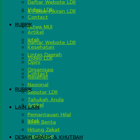
Daftar Website LDII
Video LDII
8 Pokok Pikiran LDII
Contact
RUBRIK
Fatwa MUI
Artikel
Iptek
Daftar Website LDII
Kesehatan
Lintas Daerah
Video LDII
Opini
Organisasi
Contact
Nasehat
Nasional
RUBRIK
Seputar LDII
Tahukah Anda
Artikel
LAIN LAIN
Pemantauan Hilal
Iptek
Kirim Berita
Hitung Zakat
Kesehatan
DESAIN GRAFIS & KHUTBAH