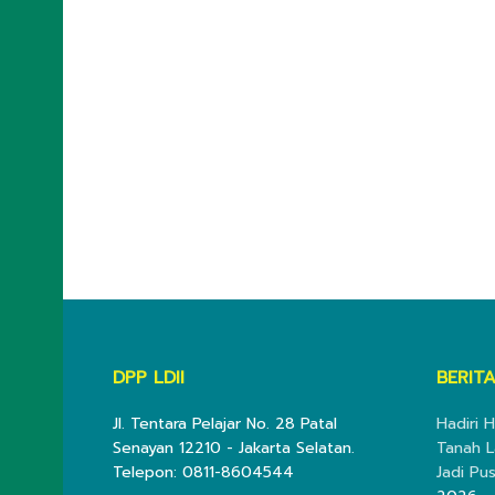
DPP LDII
BERITA
Jl. Tentara Pelajar No. 28 Patal
Hadiri H
Senayan 12210 - Jakarta Selatan.
Tanah L
Telepon: 0811-8604544
Jadi Pu