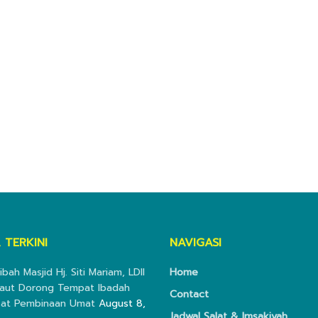
 TERKINI
NAVIGASI
ibah Masjid Hj. Siti Mariam, LDII
Home
aut Dorong Tempat Ibadah
Contact
sat Pembinaan Umat
August 8,
Jadwal Salat & Imsakiyah