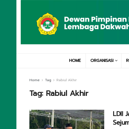
HOME
ORGANISASI
R
Home
Tag
Rabiul Akhir
Tag:
Rabiul Akhir
LDII 
Sejum