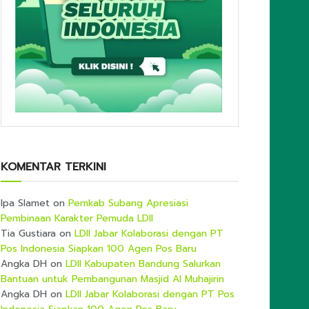
KOMENTAR TERKINI
Ipa Slamet
on
Pemkab Subang Apresiasi
Pembinaan Karakter Pemuda LDII
Tia Gustiara
on
LDII Jabar Kolaborasi dengan PT
Pos Indonesia Siapkan 100 Agen Pos Baru
Angka DH
on
LDII Kabupaten Bandung Salurkan
Bantuan untuk Pembangunan Masjid Al Muhajirin
Angka DH
on
LDII Jabar Kolaborasi dengan PT Pos