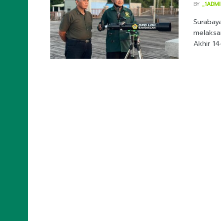
BY
_1ADM
Surabaya
melaksan
Akhir 14