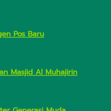
gen Pos Baru
n Masjid Al Muhajirin
kter Generasi Muda