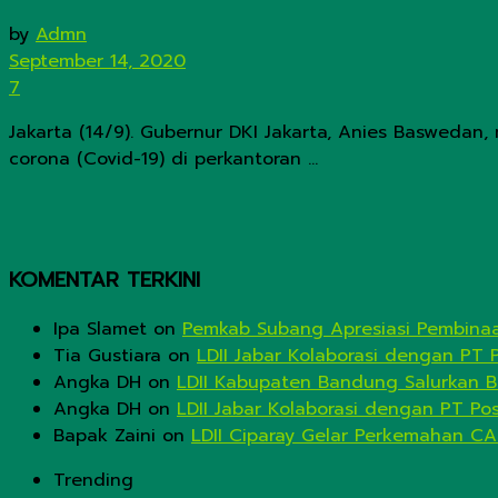
by
Admn
September 14, 2020
7
Jakarta (14/9). Gubernur DKI Jakarta, Anies Baswedan
corona (Covid-19) di perkantoran ...
KOMENTAR TERKINI
Ipa Slamet
on
Pemkab Subang Apresiasi Pembinaa
Tia Gustiara
on
LDII Jabar Kolaborasi dengan PT 
Angka DH
on
LDII Kabupaten Bandung Salurkan B
Angka DH
on
LDII Jabar Kolaborasi dengan PT Po
Bapak Zaini
on
LDII Ciparay Gelar Perkemahan CA
Trending