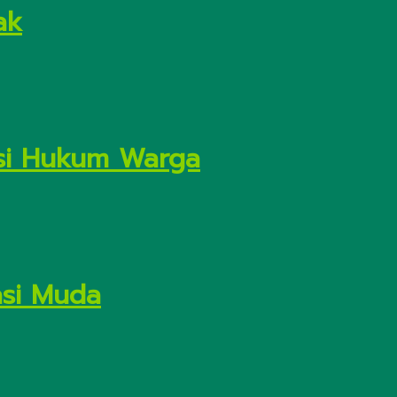
ak
asi Hukum Warga
asi Muda