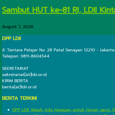
Sambut HUT ke-81 RI, LDII Kint
August 7, 2026
DPP LDII
Jl. Tentara Pelajar No. 28 Patal Senayan 12210 - Jakarta
Telepon: 0811-8604544
SEKRETARIAT
sekretariat[at]ldii.or.id
KIRIM BERITA
berita[at]ldii.or.id
BERITA TERKINI
DPP LDII: Masih Ada Harapan untuk Hutan yang Te