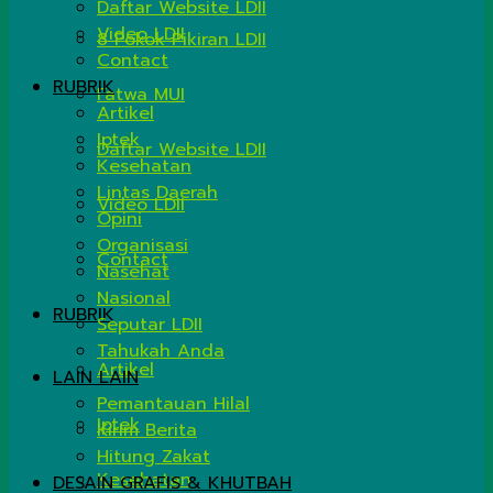
Daftar Website LDII
Video LDII
8 Pokok Pikiran LDII
Contact
RUBRIK
Fatwa MUI
Artikel
Iptek
Daftar Website LDII
Kesehatan
Lintas Daerah
Video LDII
Opini
Organisasi
Contact
Nasehat
Nasional
RUBRIK
Seputar LDII
Tahukah Anda
Artikel
LAIN LAIN
Pemantauan Hilal
Iptek
Kirim Berita
Hitung Zakat
Kesehatan
DESAIN GRAFIS & KHUTBAH