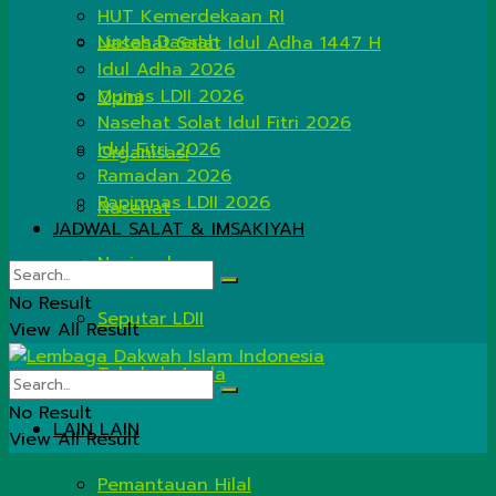
HUT Kemerdekaan RI
Lintas Daerah
Nasehat Salat Idul Adha 1447 H
Idul Adha 2026
Munas LDII 2026
Opini
Nasehat Solat Idul Fitri 2026
Idul Fitri 2026
Organisasi
Ramadan 2026
Rapimnas LDII 2026
Nasehat
JADWAL SALAT & IMSAKIYAH
Nasional
No Result
Seputar LDII
View All Result
Tahukah Anda
No Result
LAIN LAIN
View All Result
Pemantauan Hilal