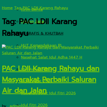
Home
Tag
PAC LDII Karang Rahayu
Kirim Berita
Tag:
PAC LDII Karang
Hitung Zakat
Rahayu
DESAIN GRAFIS & KHUTBAH
HUT Kemerdekaan RI
Nasehat Salat Idul Adha 1447 H
PAC LDII Karang Rahayu dan
Idul Adha 2026
Masyarakat Perbaiki Saluran
Munas LDII 2026
Air dan Jalan
Nasehat Solat Idul Fitri 2026
Idul Fitri 2026
by
_admin