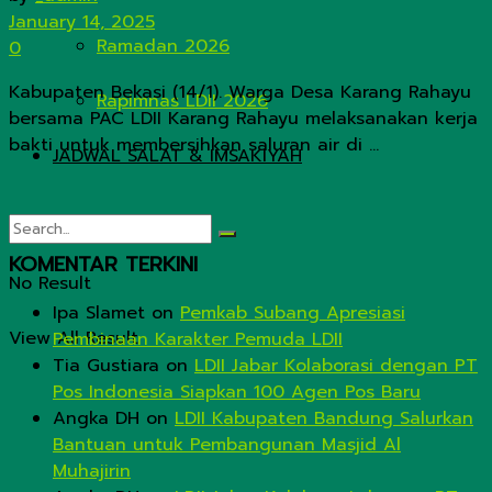
January 14, 2025
Ramadan 2026
0
Kabupaten Bekasi (14/1). Warga Desa Karang Rahayu
Rapimnas LDII 2026
bersama PAC LDII Karang Rahayu melaksanakan kerja
bakti untuk membersihkan saluran air di ...
JADWAL SALAT & IMSAKIYAH
KOMENTAR TERKINI
No Result
Ipa Slamet
on
Pemkab Subang Apresiasi
View All Result
Pembinaan Karakter Pemuda LDII
Tia Gustiara
on
LDII Jabar Kolaborasi dengan PT
Pos Indonesia Siapkan 100 Agen Pos Baru
Angka DH
on
LDII Kabupaten Bandung Salurkan
Bantuan untuk Pembangunan Masjid Al
Muhajirin