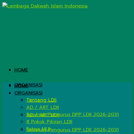
HOME
ORGANISASI
HOME
ORGANISASI
Tentang LDII
Tentang LDII
AD / ART LDII
Susunan Pengurus DPP LDII 2026-2031
AD / ART LDII
8 Pokok Pikiran LDII
Fatwa MUI
Susunan Pengurus DPP LDII 2026-2031