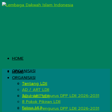
HOME
ORGANISASI
HOME
ORGANISASI
Tentang LDII
Tentang LDII
AD / ART LDII
Susunan Pengurus DPP LDII 2026-2031
AD / ART LDII
8 Pokok Pikiran LDII
Fatwa MUI
Susunan Pengurus DPP LDII 2026-2031