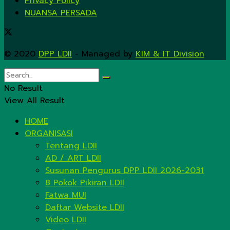
Privacy Policy
NUANSA PERSADA
© 2020
DPP LDII
- Managed by
KIM & IT Division
.
No Result
View All Result
HOME
ORGANISASI
Tentang LDII
AD / ART LDII
Susunan Pengurus DPP LDII 2026-2031
8 Pokok Pikiran LDII
Fatwa MUI
Daftar Website LDII
Video LDII