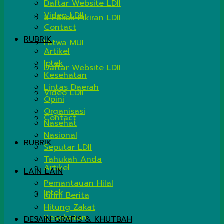
Daftar Website LDII
Video LDII
8 Pokok Pikiran LDII
Contact
RUBRIK
Fatwa MUI
Artikel
Iptek
Daftar Website LDII
Kesehatan
Lintas Daerah
Video LDII
Opini
Organisasi
Contact
Nasehat
Nasional
RUBRIK
Seputar LDII
Tahukah Anda
Artikel
LAIN LAIN
Pemantauan Hilal
Iptek
Kirim Berita
Hitung Zakat
Kesehatan
DESAIN GRAFIS & KHUTBAH