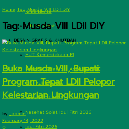
Home
Tag
Musda VIII LDII DIY
Kirim Berita
Tag:
Musda VIII LDII DIY
Hitung Zakat
DESAIN GRAFIS & KHUTBAH
HUT Kemerdekaan RI
Buka Musda VIII, Bupati:
Nasehat Salat Idul Adha 1447 H
Program Tepat LDII Pelopor
Idul Adha 2026
Kelestarian Lingkungan
Munas LDII 2026
Nasehat Solat Idul Fitri 2026
by
_admin
February 14, 2022
Idul Fitri 2026
0