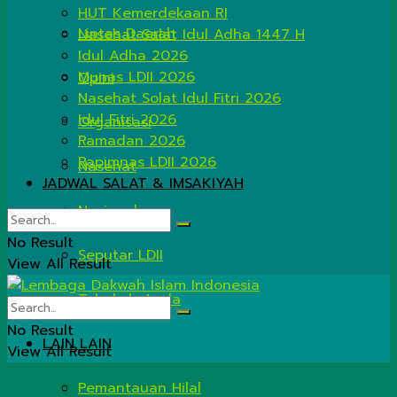
HUT Kemerdekaan RI
Lintas Daerah
Nasehat Salat Idul Adha 1447 H
Idul Adha 2026
Munas LDII 2026
Opini
Nasehat Solat Idul Fitri 2026
Idul Fitri 2026
Organisasi
Ramadan 2026
Rapimnas LDII 2026
Nasehat
JADWAL SALAT & IMSAKIYAH
Nasional
No Result
Seputar LDII
View All Result
Tahukah Anda
No Result
LAIN LAIN
View All Result
Pemantauan Hilal