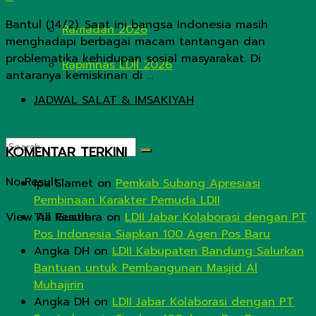
Bantul (14/2). Saat ini bangsa Indonesia masih
Ramadan 2026
menghadapi berbagai macam tantangan dan
problematika kehidupan sosial masyarakat. Di
Rapimnas LDII 2026
antaranya kemiskinan di ...
JADWAL SALAT & IMSAKIYAH
KOMENTAR TERKINI
No Result
Ipa Slamet
on
Pemkab Subang Apresiasi
Pembinaan Karakter Pemuda LDII
View All Result
Tia Gustiara
on
LDII Jabar Kolaborasi dengan PT
Pos Indonesia Siapkan 100 Agen Pos Baru
Angka DH
on
LDII Kabupaten Bandung Salurkan
Bantuan untuk Pembangunan Masjid Al
Muhajirin
Angka DH
on
LDII Jabar Kolaborasi dengan PT