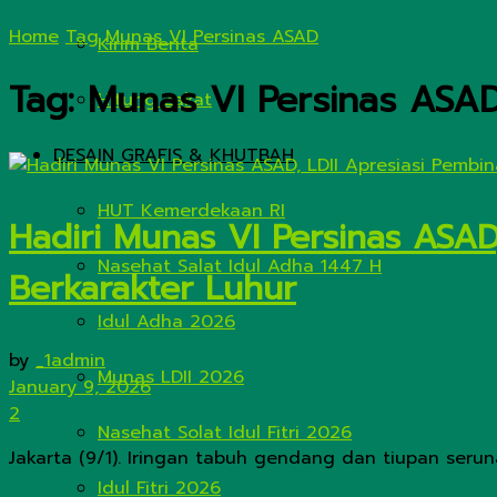
Home
Tag
Munas VI Persinas ASAD
Kirim Berita
Tag:
Munas VI Persinas ASA
Hitung Zakat
DESAIN GRAFIS & KHUTBAH
HUT Kemerdekaan RI
Hadiri Munas VI Persinas ASAD
Nasehat Salat Idul Adha 1447 H
Berkarakter Luhur
Idul Adha 2026
by
_1admin
Munas LDII 2026
January 9, 2026
2
Nasehat Solat Idul Fitri 2026
Jakarta (9/1). Iringan tabuh gendang dan tiupan serun
Idul Fitri 2026