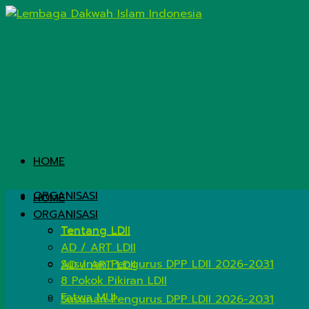
HOME
ORGANISASI
HOME
ORGANISASI
Tentang LDII
Tentang LDII
AD / ART LDII
Susunan Pengurus DPP LDII 2026-2031
AD / ART LDII
8 Pokok Pikiran LDII
Fatwa MUI
Susunan Pengurus DPP LDII 2026-2031