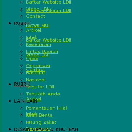
Daftar Website LDII
Video LDII
8 Pokok Pikiran LDII
Contact
RUBRIK
Fatwa MUI
Artikel
Iptek
Daftar Website LDII
Kesehatan
Lintas Daerah
Video LDII
Opini
Organisasi
Contact
Nasehat
Nasional
RUBRIK
Seputar LDII
Tahukah Anda
Artikel
LAIN LAIN
Pemantauan Hilal
Iptek
Kirim Berita
Hitung Zakat
Kesehatan
DESAIN GRAFIS & KHUTBAH