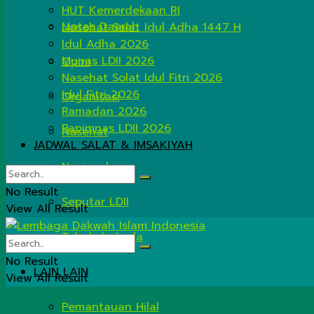
HUT Kemerdekaan RI
Lintas Daerah
Nasehat Salat Idul Adha 1447 H
Idul Adha 2026
Munas LDII 2026
Opini
Nasehat Solat Idul Fitri 2026
Idul Fitri 2026
Organisasi
Ramadan 2026
Rapimnas LDII 2026
Nasehat
JADWAL SALAT & IMSAKIYAH
Nasional
No Result
Seputar LDII
View All Result
Tahukah Anda
No Result
LAIN LAIN
View All Result
Pemantauan Hilal