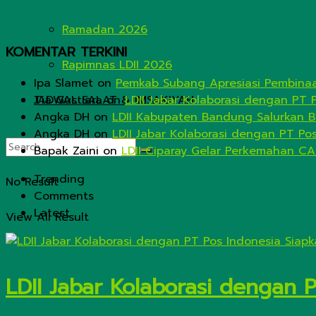
Ramadan 2026
KOMENTAR TERKINI
Rapimnas LDII 2026
Ipa Slamet
on
Pemkab Subang Apresiasi Pembinaa
JADWAL SALAT & IMSAKIYAH
Tia Gustiara
on
LDII Jabar Kolaborasi dengan PT 
Angka DH
on
LDII Kabupaten Bandung Salurkan B
Angka DH
on
LDII Jabar Kolaborasi dengan PT Po
Bapak Zaini
on
LDII Ciparay Gelar Perkemahan CA
Trending
No Result
Comments
Latest
View All Result
LDII Jabar Kolaborasi dengan 