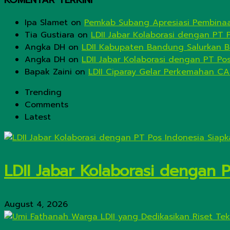
Ipa Slamet
on
Pemkab Subang Apresiasi Pembinaa
Tia Gustiara
on
LDII Jabar Kolaborasi dengan PT 
Angka DH
on
LDII Kabupaten Bandung Salurkan B
Angka DH
on
LDII Jabar Kolaborasi dengan PT Po
Bapak Zaini
on
LDII Ciparay Gelar Perkemahan CA
Trending
Comments
Latest
LDII Jabar Kolaborasi dengan 
August 4, 2026