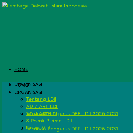
HOME
ORGANISASI
HOME
ORGANISASI
Tentang LDII
Tentang LDII
AD / ART LDII
Susunan Pengurus DPP LDII 2026-2031
AD / ART LDII
8 Pokok Pikiran LDII
Fatwa MUI
Susunan Pengurus DPP LDII 2026-2031