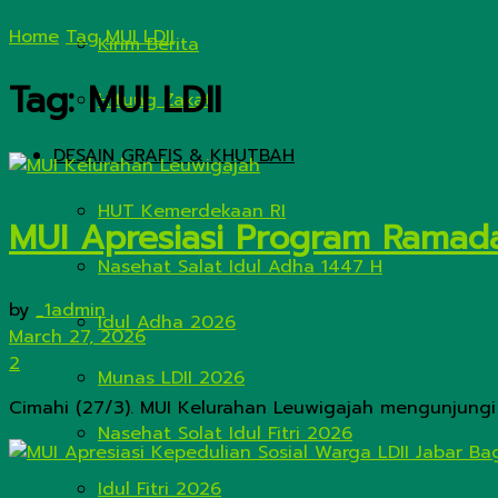
Home
Tag
MUI LDII
Kirim Berita
Tag:
MUI LDII
Hitung Zakat
DESAIN GRAFIS & KHUTBAH
HUT Kemerdekaan RI
MUI Apresiasi Program Ramada
Nasehat Salat Idul Adha 1447 H
by
_1admin
Idul Adha 2026
March 27, 2026
2
Munas LDII 2026
Cimahi (27/3). MUI Kelurahan Leuwigajah mengunjungi
Nasehat Solat Idul Fitri 2026
Idul Fitri 2026