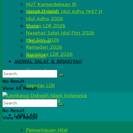
HUT Kemerdekaan RI
Lintas Daerah
Nasehat Salat Idul Adha 1447 H
Idul Adha 2026
Munas LDII 2026
Opini
Nasehat Solat Idul Fitri 2026
Idul Fitri 2026
Organisasi
Ramadan 2026
Rapimnas LDII 2026
Nasehat
JADWAL SALAT & IMSAKIYAH
Nasional
No Result
Seputar LDII
View All Result
Tahukah Anda
No Result
LAIN LAIN
View All Result
Pemantauan Hilal