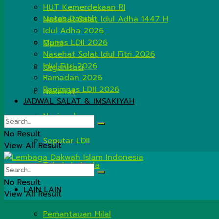
HUT Kemerdekaan RI
Lintas Daerah
Nasehat Salat Idul Adha 1447 H
Idul Adha 2026
Munas LDII 2026
Opini
Nasehat Solat Idul Fitri 2026
Idul Fitri 2026
Organisasi
Ramadan 2026
Rapimnas LDII 2026
Nasehat
JADWAL SALAT & IMSAKIYAH
Nasional
No Result
Seputar LDII
View All Result
Tahukah Anda
No Result
LAIN LAIN
View All Result
Pemantauan Hilal