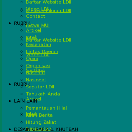
Daftar Website LDII
Video LDII
8 Pokok Pikiran LDII
Contact
RUBRIK
Fatwa MUI
Artikel
Iptek
Daftar Website LDII
Kesehatan
Lintas Daerah
Video LDII
Opini
Organisasi
Contact
Nasehat
Nasional
RUBRIK
Seputar LDII
Tahukah Anda
Artikel
LAIN LAIN
Pemantauan Hilal
Iptek
Kirim Berita
Hitung Zakat
Kesehatan
DESAIN GRAFIS & KHUTBAH