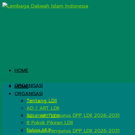
HOME
ORGANISASI
HOME
ORGANISASI
Tentang LDII
Tentang LDII
AD / ART LDII
Susunan Pengurus DPP LDII 2026-2031
AD / ART LDII
8 Pokok Pikiran LDII
Fatwa MUI
Susunan Pengurus DPP LDII 2026-2031