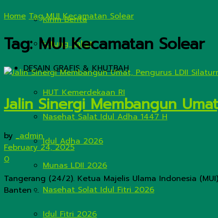
Home
Tag
MUI Kecamatan Solear
Kirim Berita
Tag:
MUI Kecamatan Solear
Hitung Zakat
DESAIN GRAFIS & KHUTBAH
HUT Kemerdekaan RI
Jalin Sinergi Membangun Umat,
Nasehat Salat Idul Adha 1447 H
by
_admin
Idul Adha 2026
February 24, 2025
0
Munas LDII 2026
Tangerang (24/2). Ketua Majelis Ulama Indonesia (MUI
Nasehat Solat Idul Fitri 2026
Banten ...
Idul Fitri 2026