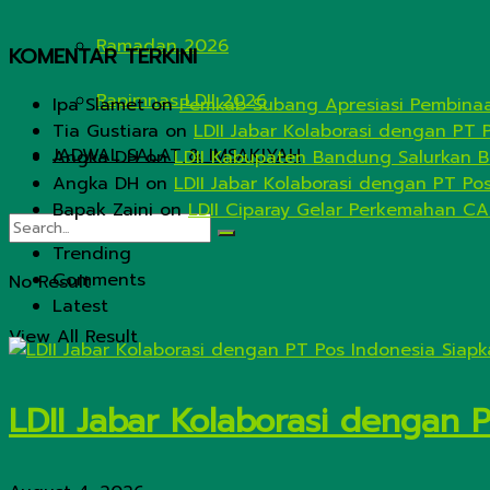
Ramadan 2026
KOMENTAR TERKINI
Rapimnas LDII 2026
Ipa Slamet
on
Pemkab Subang Apresiasi Pembinaa
Tia Gustiara
on
LDII Jabar Kolaborasi dengan PT 
JADWAL SALAT & IMSAKIYAH
Angka DH
on
LDII Kabupaten Bandung Salurkan B
Angka DH
on
LDII Jabar Kolaborasi dengan PT Po
Bapak Zaini
on
LDII Ciparay Gelar Perkemahan CA
Trending
Comments
No Result
Latest
View All Result
LDII Jabar Kolaborasi dengan 