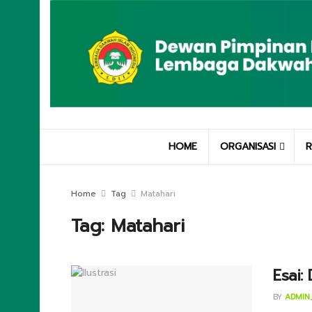
HOME
ORGANISASI
R
Home
Tag
Matahari
Tag:
Matahari
Esai:
BY
ADMIN