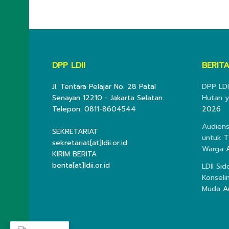
DPP LDII
BERITA
Jl. Tentara Pelajar No. 28 Patal
DPP LDI
Senayan 12210 - Jakarta Selatan.
Hutan y
Telepon: 0811-8604544
2026
Audiens
SEKRETARIAT
untuk T
sekretariat[at]ldii.or.id
Warga
KIRIM BERITA
berita[at]ldii.or.id
LDII Si
Konseli
Muda
A