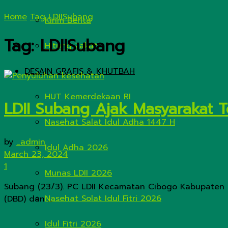
Home
Tag
LDIISubang
Kirim Berita
Tag:
LDIISubang
Hitung Zakat
DESAIN GRAFIS & KHUTBAH
HUT Kemerdekaan RI
LDII Subang Ajak Masyarakat 
Nasehat Salat Idul Adha 1447 H
by
_admin
Idul Adha 2026
March 23, 2024
1
Munas LDII 2026
Subang (23/3). PC LDII Kecamatan Cibogo Kabupate
Nasehat Solat Idul Fitri 2026
(DBD) dan ...
Idul Fitri 2026