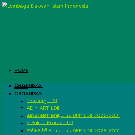
HOME
ORGANISASI
HOME
ORGANISASI
Tentang LDII
Tentang LDII
AD / ART LDII
Susunan Pengurus DPP LDII 2026-2031
AD / ART LDII
8 Pokok Pikiran LDII
Fatwa MUI
Susunan Pengurus DPP LDII 2026-2031