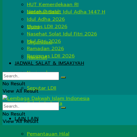
HUT Kemerdekaan RI
Lintas Daerah
Nasehat Salat Idul Adha 1447 H
Idul Adha 2026
Munas LDII 2026
Opini
Nasehat Solat Idul Fitri 2026
Idul Fitri 2026
Organisasi
Ramadan 2026
Rapimnas LDII 2026
Nasehat
JADWAL SALAT & IMSAKIYAH
Nasional
No Result
Seputar LDII
View All Result
Tahukah Anda
No Result
LAIN LAIN
View All Result
Pemantauan Hilal