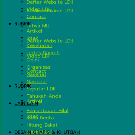
Daftar Website LDII
Video LDII
8 Pokok Pikiran LDII
Contact
RUBRIK
Fatwa MUI
Artikel
Iptek
Daftar Website LDII
Kesehatan
Lintas Daerah
Video LDII
Opini
Organisasi
Contact
Nasehat
Nasional
RUBRIK
Seputar LDII
Tahukah Anda
Artikel
LAIN LAIN
Pemantauan Hilal
Iptek
Kirim Berita
Hitung Zakat
Kesehatan
DESAIN GRAFIS & KHUTBAH