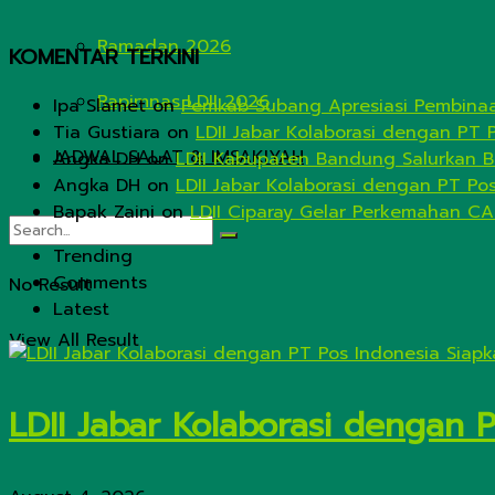
Ramadan 2026
KOMENTAR TERKINI
Rapimnas LDII 2026
Ipa Slamet
on
Pemkab Subang Apresiasi Pembinaa
Tia Gustiara
on
LDII Jabar Kolaborasi dengan PT 
JADWAL SALAT & IMSAKIYAH
Angka DH
on
LDII Kabupaten Bandung Salurkan B
Angka DH
on
LDII Jabar Kolaborasi dengan PT Po
Bapak Zaini
on
LDII Ciparay Gelar Perkemahan CA
Trending
Comments
No Result
Latest
View All Result
LDII Jabar Kolaborasi dengan 