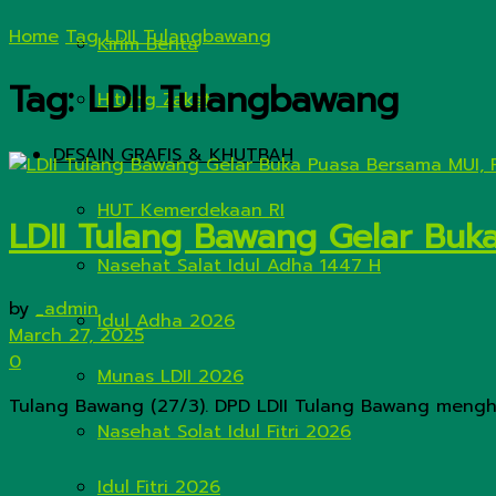
Home
Tag
LDII Tulangbawang
Kirim Berita
Tag:
LDII Tulangbawang
Hitung Zakat
DESAIN GRAFIS & KHUTBAH
HUT Kemerdekaan RI
LDII Tulang Bawang Gelar Bu
Nasehat Salat Idul Adha 1447 H
by
_admin
Idul Adha 2026
March 27, 2025
0
Munas LDII 2026
Tulang Bawang (27/3). DPD LDII Tulang Bawang menghe
Nasehat Solat Idul Fitri 2026
Idul Fitri 2026