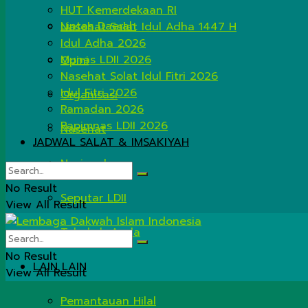
HUT Kemerdekaan RI
Lintas Daerah
Nasehat Salat Idul Adha 1447 H
Idul Adha 2026
Munas LDII 2026
Opini
Nasehat Solat Idul Fitri 2026
Idul Fitri 2026
Organisasi
Ramadan 2026
Rapimnas LDII 2026
Nasehat
JADWAL SALAT & IMSAKIYAH
Nasional
No Result
Seputar LDII
View All Result
Tahukah Anda
No Result
LAIN LAIN
View All Result
Pemantauan Hilal