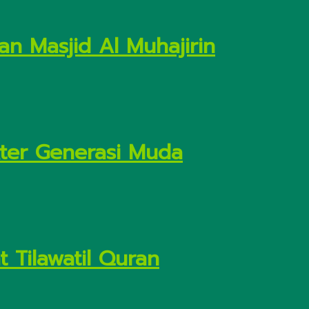
n Masjid Al Muhajirin
kter Generasi Muda
 Tilawatil Quran