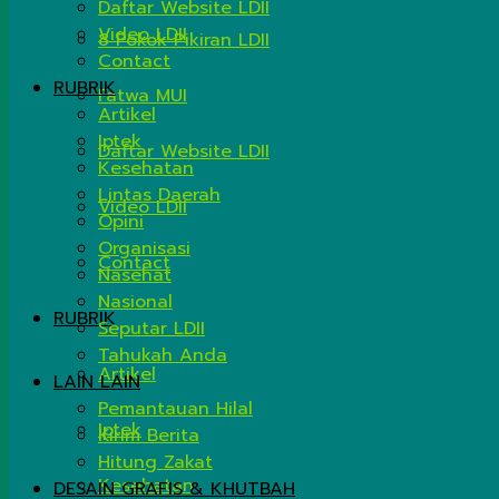
Daftar Website LDII
Video LDII
8 Pokok Pikiran LDII
Contact
RUBRIK
Fatwa MUI
Artikel
Iptek
Daftar Website LDII
Kesehatan
Lintas Daerah
Video LDII
Opini
Organisasi
Contact
Nasehat
Nasional
RUBRIK
Seputar LDII
Tahukah Anda
Artikel
LAIN LAIN
Pemantauan Hilal
Iptek
Kirim Berita
Hitung Zakat
Kesehatan
DESAIN GRAFIS & KHUTBAH