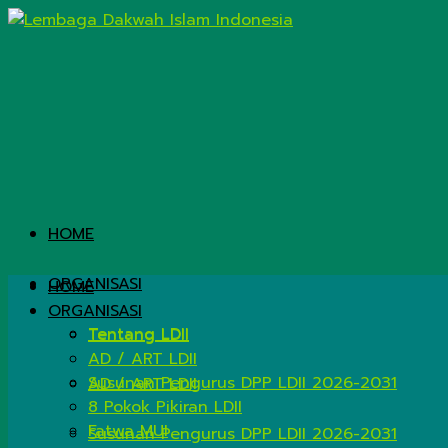
HOME
ORGANISASI
HOME
ORGANISASI
Tentang LDII
Tentang LDII
AD / ART LDII
Susunan Pengurus DPP LDII 2026-2031
AD / ART LDII
8 Pokok Pikiran LDII
Fatwa MUI
Susunan Pengurus DPP LDII 2026-2031