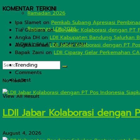
KOMENTAR TERKINI
Ramadan 2026
Ipa Slamet
on
Pemkab Subang Apresiasi Pembinaa
Rapimnas LDII 2026
Tia Gustiara
on
LDII Jabar Kolaborasi dengan PT 
Angka DH
on
LDII Kabupaten Bandung Salurkan B
JADWAL SALAT & IMSAKIYAH
Angka DH
on
LDII Jabar Kolaborasi dengan PT Po
Bapak Zaini
on
LDII Ciparay Gelar Perkemahan CA
Trending
Comments
Latest
No Result
View All Result
LDII Jabar Kolaborasi dengan 
August 4, 2026