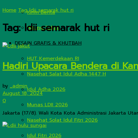
Home
Tag
ldii semarak hut ri
Kirim Berita
Tag:
ldii semarak hut ri
Hitung Zakat
DESAIN GRAFIS & KHUTBAH
HUT Kemerdekaan RI
Hadiri Upacara Bendera di Kan
Nasehat Salat Idul Adha 1447 H
by
_admin
Idul Adha 2026
August 18, 2024
0
Munas LDII 2026
Jakarta (17/8). Wali Kota Kota Administrasi Jakarta U
Nasehat Solat Idul Fitri 2026
Idul Fitri 2026