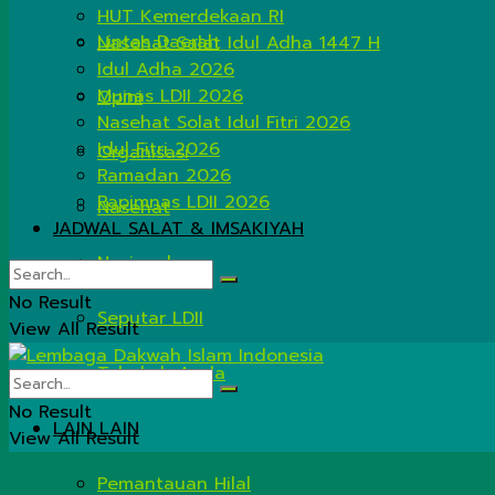
HUT Kemerdekaan RI
Lintas Daerah
Nasehat Salat Idul Adha 1447 H
Idul Adha 2026
Munas LDII 2026
Opini
Nasehat Solat Idul Fitri 2026
Idul Fitri 2026
Organisasi
Ramadan 2026
Rapimnas LDII 2026
Nasehat
JADWAL SALAT & IMSAKIYAH
Nasional
No Result
Seputar LDII
View All Result
Tahukah Anda
No Result
LAIN LAIN
View All Result
Pemantauan Hilal