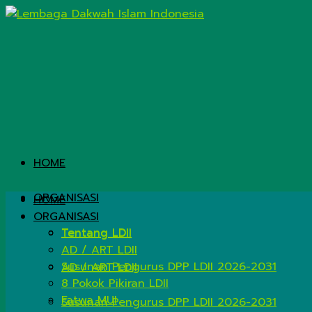
HOME
ORGANISASI
HOME
ORGANISASI
Tentang LDII
Tentang LDII
AD / ART LDII
Susunan Pengurus DPP LDII 2026-2031
AD / ART LDII
8 Pokok Pikiran LDII
Fatwa MUI
Susunan Pengurus DPP LDII 2026-2031