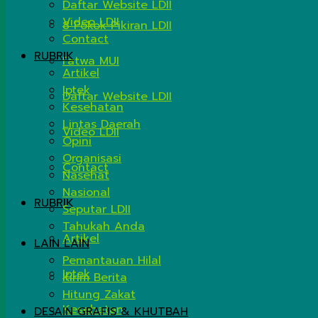
Daftar Website LDII
Video LDII
8 Pokok Pikiran LDII
Contact
RUBRIK
Fatwa MUI
Artikel
Iptek
Daftar Website LDII
Kesehatan
Lintas Daerah
Video LDII
Opini
Organisasi
Contact
Nasehat
Nasional
RUBRIK
Seputar LDII
Tahukah Anda
Artikel
LAIN LAIN
Pemantauan Hilal
Iptek
Kirim Berita
Hitung Zakat
Kesehatan
DESAIN GRAFIS & KHUTBAH