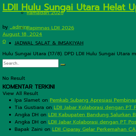
LDII Hulu Sungai Utara Helat 
Ramadan 2026
by
_admin
Rapimnas LDII 2026
August 18, 2024
0
JADWAL SALAT & IMSAKIYAH
Hulu Sungai Utara (17/8). DPD LDII Hulu Sungai Utara 
No Result
KOMENTAR TERKINI
View All Result
Ipa Slamet
on
Pemkab Subang Apresiasi Pembinaa
Tia Gustiara
on
LDII Jabar Kolaborasi dengan PT 
Angka DH
on
LDII Kabupaten Bandung Salurkan B
Angka DH
on
LDII Jabar Kolaborasi dengan PT Po
Bapak Zaini
on
LDII Ciparay Gelar Perkemahan CA