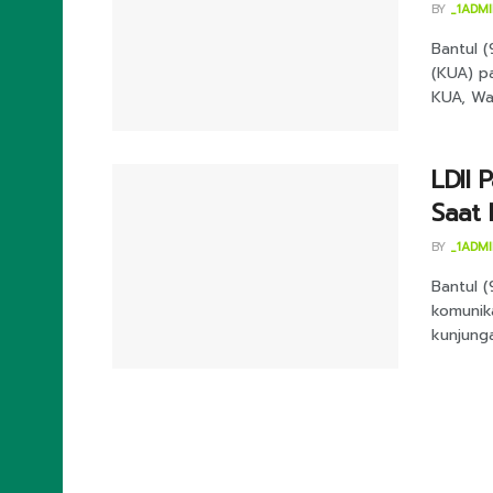
BY
_1ADM
Bantul 
(KUA) p
KUA, Walk
LDII
Saat 
BY
_1ADM
Bantul (
komunika
kunjungan