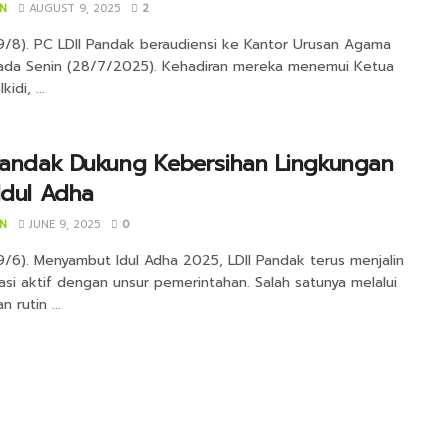
IN
AUGUST 9, 2025
2
(9/8). PC LDII Pandak beraudiensi ke Kantor Urusan Agama
ada Senin (28/7/2025). Kehadiran mereka menemui Ketua
idi, ...
 Pandak Dukung Kebersihan Lingkungan
Idul Adha
IN
JUNE 9, 2025
0
9/6). Menyambut Idul Adha 2025, LDII Pandak terus menjalin
si aktif dengan unsur pemerintahan. Salah satunya melalui
 rutin ...