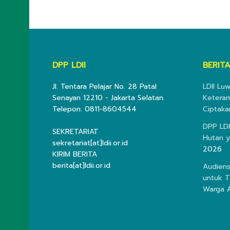
DPP LDII
BERITA
Jl. Tentara Pelajar No. 28 Patal
LDII Lu
Senayan 12210 - Jakarta Selatan.
Keteram
Telepon: 0811-8604544
Ciptaka
DPP LDI
SEKRETARIAT
Hutan y
sekretariat[at]ldii.or.id
2026
KIRIM BERITA
berita[at]ldii.or.id
Audiens
untuk T
Warga