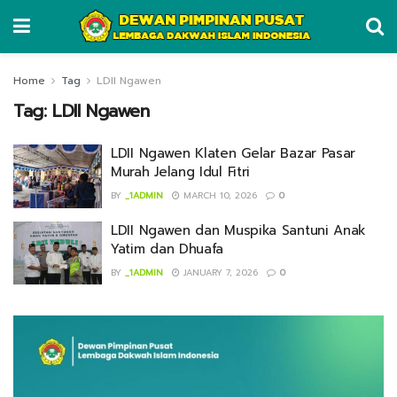
Home
Tag
LDII Ngawen
Tag:
LDII Ngawen
LDII Ngawen Klaten Gelar Bazar Pasar
Murah Jelang Idul Fitri
BY
_1ADMIN
MARCH 10, 2026
0
LDII Ngawen dan Muspika Santuni Anak
Yatim dan Dhuafa
BY
_1ADMIN
JANUARY 7, 2026
0