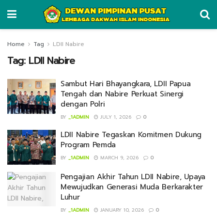
Home
Tag
LDII Nabire
Tag:
LDII Nabire
Sambut Hari Bhayangkara, LDII Papua
Tengah dan Nabire Perkuat Sinergi
dengan Polri
BY
_1ADMIN
JULY 1, 2026
0
LDII Nabire Tegaskan Komitmen Dukung
Program Pemda
BY
_1ADMIN
MARCH 9, 2026
0
Pengajian Akhir Tahun LDII Nabire, Upaya
Mewujudkan Generasi Muda Berkarakter
Luhur
BY
_1ADMIN
JANUARY 10, 2026
0