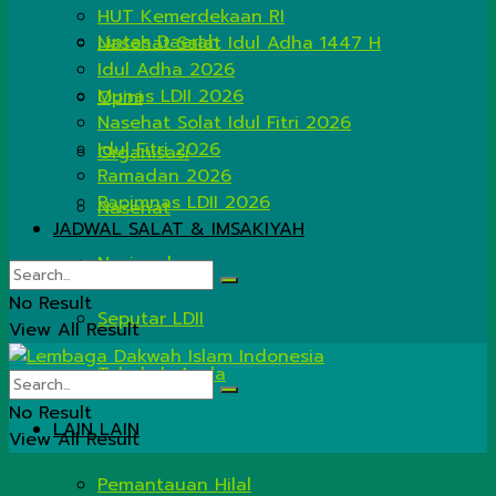
HUT Kemerdekaan RI
Lintas Daerah
Nasehat Salat Idul Adha 1447 H
Idul Adha 2026
Munas LDII 2026
Opini
Nasehat Solat Idul Fitri 2026
Idul Fitri 2026
Organisasi
Ramadan 2026
Rapimnas LDII 2026
Nasehat
JADWAL SALAT & IMSAKIYAH
Nasional
No Result
Seputar LDII
View All Result
Tahukah Anda
No Result
LAIN LAIN
View All Result
Pemantauan Hilal