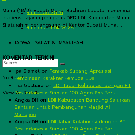
Muna (18/2). Bupati Muna, Bachrun Labuta menerima
Ramadan 2026
audiensi jajaran pengurus DPD LDII Kabupaten Muna.
Silaturahim berlangsung di Kantor Bupati Muna, ...
Rapimnas LDII 2026
JADWAL SALAT & IMSAKIYAH
KOMENTAR TERKINI
Ipa Slamet
on
Pemkab Subang Apresiasi
No Result
Pembinaan Karakter Pemuda LDII
Tia Gustiara
on
LDII Jabar Kolaborasi dengan PT
View All Result
Pos Indonesia Siapkan 100 Agen Pos Baru
Angka DH
on
LDII Kabupaten Bandung Salurkan
Bantuan untuk Pembangunan Masjid Al
Muhajirin
Angka DH
on
LDII Jabar Kolaborasi dengan PT
Pos Indonesia Siapkan 100 Agen Pos Baru