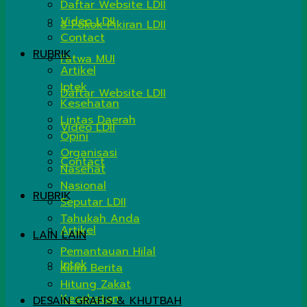
Daftar Website LDII
Video LDII
8 Pokok Pikiran LDII
Contact
RUBRIK
Fatwa MUI
Artikel
Iptek
Daftar Website LDII
Kesehatan
Lintas Daerah
Video LDII
Opini
Organisasi
Contact
Nasehat
Nasional
RUBRIK
Seputar LDII
Tahukah Anda
Artikel
LAIN LAIN
Pemantauan Hilal
Iptek
Kirim Berita
Hitung Zakat
Kesehatan
DESAIN GRAFIS & KHUTBAH