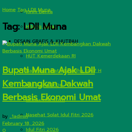
Home
Tag
LDII Muna
Kirim Berita
Tag:
LDII Muna
Hitung Zakat
DESAIN GRAFIS & KHUTBAH
HUT Kemerdekaan RI
Bupati Muna Ajak LDII
Nasehat Salat Idul Adha 1447 H
Kembangkan Dakwah
Idul Adha 2026
Berbasis Ekonomi Umat
Munas LDII 2026
Nasehat Solat Idul Fitri 2026
by
_1admin
February 18, 2026
Idul Fitri 2026
0