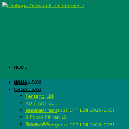
HOME
ORGANISASI
HOME
ORGANISASI
Tentang LDII
Tentang LDII
AD / ART LDII
Susunan Pengurus DPP LDII 2026-2031
AD / ART LDII
8 Pokok Pikiran LDII
Fatwa MUI
Susunan Pengurus DPP LDII 2026-2031