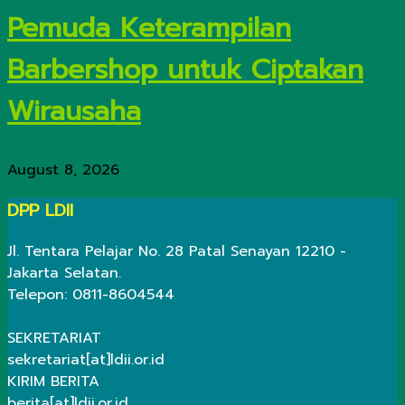
Pemuda Keterampilan
Barbershop untuk Ciptakan
Wirausaha
August 8, 2026
DPP LDII
Jl. Tentara Pelajar No. 28 Patal Senayan 12210 -
Jakarta Selatan.
Telepon: 0811-8604544
SEKRETARIAT
sekretariat[at]ldii.or.id
KIRIM BERITA
berita[at]ldii.or.id