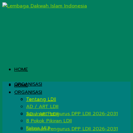
HOME
ORGANISASI
HOME
ORGANISASI
Tentang LDII
Tentang LDII
AD / ART LDII
Susunan Pengurus DPP LDII 2026-2031
AD / ART LDII
8 Pokok Pikiran LDII
Fatwa MUI
Susunan Pengurus DPP LDII 2026-2031