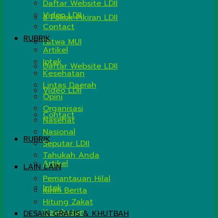
Daftar Website LDII
Video LDII
8 Pokok Pikiran LDII
Contact
RUBRIK
Fatwa MUI
Artikel
Iptek
Daftar Website LDII
Kesehatan
Lintas Daerah
Video LDII
Opini
Organisasi
Contact
Nasehat
Nasional
RUBRIK
Seputar LDII
Tahukah Anda
Artikel
LAIN LAIN
Pemantauan Hilal
Iptek
Kirim Berita
Hitung Zakat
Kesehatan
DESAIN GRAFIS & KHUTBAH