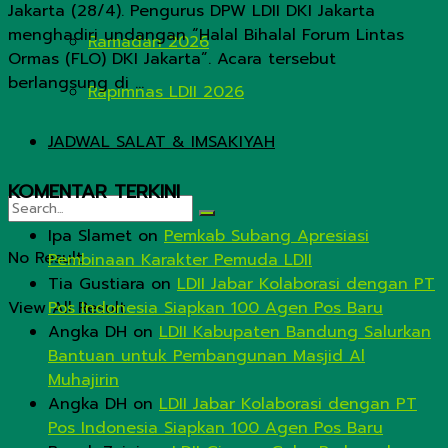
Jakarta (28/4). Pengurus DPW LDII DKI Jakarta
menghadiri undangan “Halal Bihalal Forum Lintas
Ramadan 2026
Ormas (FLO) DKI Jakarta”. Acara tersebut
berlangsung di ...
Rapimnas LDII 2026
JADWAL SALAT & IMSAKIYAH
KOMENTAR TERKINI
Ipa Slamet
on
Pemkab Subang Apresiasi
No Result
Pembinaan Karakter Pemuda LDII
Tia Gustiara
on
LDII Jabar Kolaborasi dengan PT
View All Result
Pos Indonesia Siapkan 100 Agen Pos Baru
Angka DH
on
LDII Kabupaten Bandung Salurkan
Bantuan untuk Pembangunan Masjid Al
Muhajirin
Angka DH
on
LDII Jabar Kolaborasi dengan PT
Pos Indonesia Siapkan 100 Agen Pos Baru