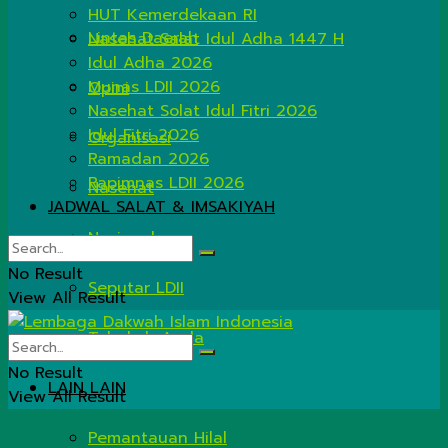
HUT Kemerdekaan RI
Lintas Daerah
Nasehat Salat Idul Adha 1447 H
Idul Adha 2026
Munas LDII 2026
Opini
Nasehat Solat Idul Fitri 2026
Idul Fitri 2026
Organisasi
Ramadan 2026
Rapimnas LDII 2026
Nasehat
JADWAL SALAT & IMSAKIYAH
Nasional
No Result
Seputar LDII
View All Result
Tahukah Anda
No Result
LAIN LAIN
View All Result
Pemantauan Hilal