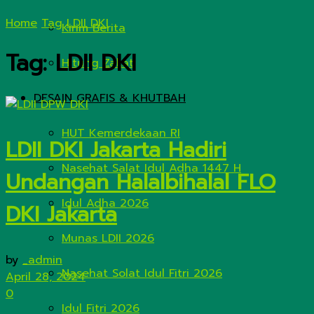
Home
Tag
LDII DKI
Kirim Berita
Tag:
LDII DKI
Hitung Zakat
DESAIN GRAFIS & KHUTBAH
HUT Kemerdekaan RI
LDII DKI Jakarta Hadiri
Nasehat Salat Idul Adha 1447 H
Undangan Halalbihalal FLO
Idul Adha 2026
DKI Jakarta
Munas LDII 2026
by
_admin
Nasehat Solat Idul Fitri 2026
April 28, 2024
0
Idul Fitri 2026