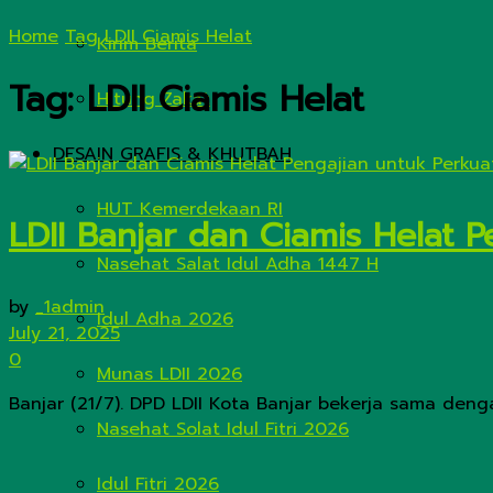
Home
Tag
LDII Ciamis Helat
Kirim Berita
Tag:
LDII Ciamis Helat
Hitung Zakat
DESAIN GRAFIS & KHUTBAH
HUT Kemerdekaan RI
LDII Banjar dan Ciamis Helat
Nasehat Salat Idul Adha 1447 H
by
_1admin
Idul Adha 2026
July 21, 2025
0
Munas LDII 2026
Banjar (21/7). DPD LDII Kota Banjar bekerja sama den
Nasehat Solat Idul Fitri 2026
Idul Fitri 2026