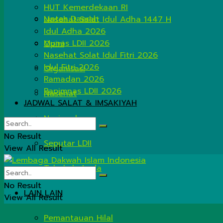
HUT Kemerdekaan RI
Lintas Daerah
Nasehat Salat Idul Adha 1447 H
Idul Adha 2026
Munas LDII 2026
Opini
Nasehat Solat Idul Fitri 2026
Idul Fitri 2026
Organisasi
Ramadan 2026
Rapimnas LDII 2026
Nasehat
JADWAL SALAT & IMSAKIYAH
Nasional
No Result
Seputar LDII
View All Result
Tahukah Anda
No Result
LAIN LAIN
View All Result
Pemantauan Hilal