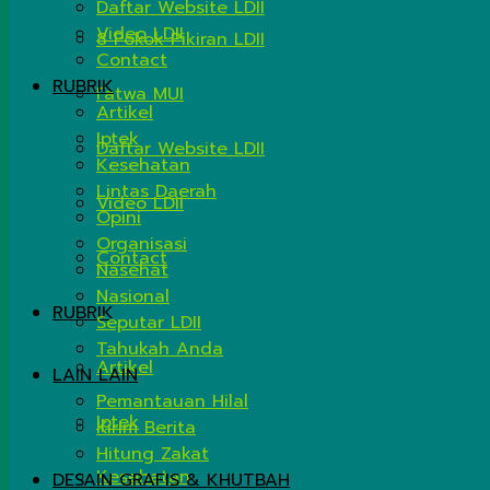
Daftar Website LDII
Video LDII
8 Pokok Pikiran LDII
Contact
RUBRIK
Fatwa MUI
Artikel
Iptek
Daftar Website LDII
Kesehatan
Lintas Daerah
Video LDII
Opini
Organisasi
Contact
Nasehat
Nasional
RUBRIK
Seputar LDII
Tahukah Anda
Artikel
LAIN LAIN
Pemantauan Hilal
Iptek
Kirim Berita
Hitung Zakat
Kesehatan
DESAIN GRAFIS & KHUTBAH