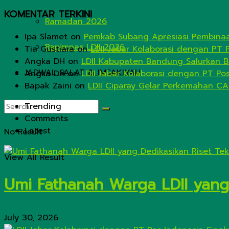
KOMENTAR TERKINI
Ramadan 2026
Ipa Slamet
on
Pemkab Subang Apresiasi Pembinaa
Rapimnas LDII 2026
Tia Gustiara
on
LDII Jabar Kolaborasi dengan PT 
Angka DH
on
LDII Kabupaten Bandung Salurkan B
JADWAL SALAT & IMSAKIYAH
Angka DH
on
LDII Jabar Kolaborasi dengan PT Po
Bapak Zaini
on
LDII Ciparay Gelar Perkemahan CA
Trending
Comments
Latest
No Result
View All Result
Umi Fathanah Warga LDII yang 
July 30, 2026