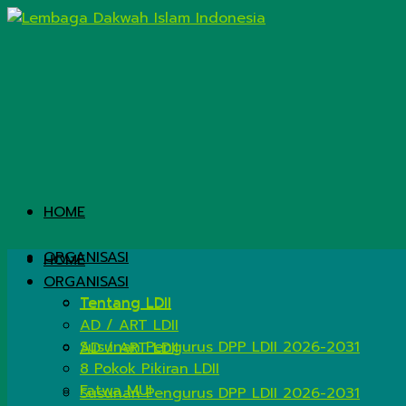
HOME
ORGANISASI
HOME
ORGANISASI
Tentang LDII
Tentang LDII
AD / ART LDII
Susunan Pengurus DPP LDII 2026-2031
AD / ART LDII
8 Pokok Pikiran LDII
Fatwa MUI
Susunan Pengurus DPP LDII 2026-2031