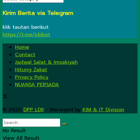
Kirim Berita via Telegram
klik tautan berikut:
https://t.me/ldiibot
Home
Contact
Jadwal Salat & Imsakiyah
Hitung Zakat
Privacy Policy
NUANSA PERSADA
© 2020
DPP LDII
- Managed by
KIM & IT Division
.
No Result
View All Result