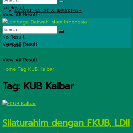
No Result
JADWAL SALAT & IMSAKIYAH
View All Result
No Result
View All Result
No Result
View All Result
Home
Tag
KUB Kalbar
Tag:
KUB Kalbar
Silaturahim dengan FKUB, LDII