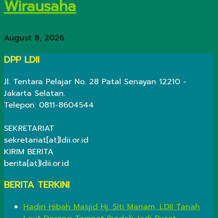
Wirausaha
August 8, 2026
DPP LDII
Jl. Tentara Pelajar No. 28 Patal Senayan 12210 -
Jakarta Selatan.
Telepon: 0811-8604544
SEKRETARIAT
sekretariat[at]ldii.or.id
KIRIM BERITA
berita[at]ldii.or.id
BERITA TERKINI
Hadiri Hibah Masjid Hj. Siti Mariam, LDII Tanah