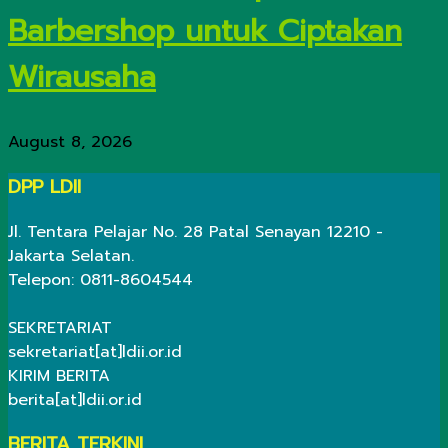
Barbershop untuk Ciptakan
Wirausaha
August 8, 2026
DPP LDII
Jl. Tentara Pelajar No. 28 Patal Senayan 12210 -
Jakarta Selatan.
Telepon: 0811-8604544
SEKRETARIAT
sekretariat[at]ldii.or.id
KIRIM BERITA
berita[at]ldii.or.id
BERITA TERKINI