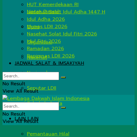
HUT Kemerdekaan RI
Lintas Daerah
Nasehat Salat Idul Adha 1447 H
Idul Adha 2026
Munas LDII 2026
Opini
Nasehat Solat Idul Fitri 2026
Idul Fitri 2026
Organisasi
Ramadan 2026
Rapimnas LDII 2026
Nasehat
JADWAL SALAT & IMSAKIYAH
Nasional
No Result
Seputar LDII
View All Result
Tahukah Anda
No Result
LAIN LAIN
View All Result
Pemantauan Hilal