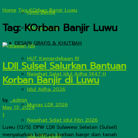
Home
Tag
KOrban Banjir Luwu
Kirim Berita
Tag:
KOrban Banjir Luwu
Hitung Zakat
DESAIN GRAFIS & KHUTBAH
HUT Kemerdekaan RI
LDII Sulsel Salurkan Bantuan
Nasehat Salat Idul Adha 1447 H
Korban Banjir di Luwu
Idul Adha 2026
by
_admin
Munas LDII 2026
May 13, 2024
1
Nasehat Solat Idul Fitri 2026
Luwu (12/5). DPW LDII Sulawesi Selatan (Sulsel)
menyalurkan bantuan korban banjir dan tanah
Idul Fitri 2026