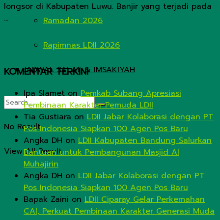
longsor di Kabupaten Luwu. Banjir yang terjadi pada
...
Ramadan 2026
Rapimnas LDII 2026
JADWAL SALAT & IMSAKIYAH
KOMENTAR TERKINI
Ipa Slamet
on
Pemkab Subang Apresiasi
Pembinaan Karakter Pemuda LDII
Tia Gustiara
on
LDII Jabar Kolaborasi dengan PT
No Result
Pos Indonesia Siapkan 100 Agen Pos Baru
Angka DH
on
LDII Kabupaten Bandung Salurkan
View All Result
Bantuan untuk Pembangunan Masjid Al
Muhajirin
Angka DH
on
LDII Jabar Kolaborasi dengan PT
Pos Indonesia Siapkan 100 Agen Pos Baru
Bapak Zaini
on
LDII Ciparay Gelar Perkemahan
CAI, Perkuat Pembinaan Karakter Generasi Muda