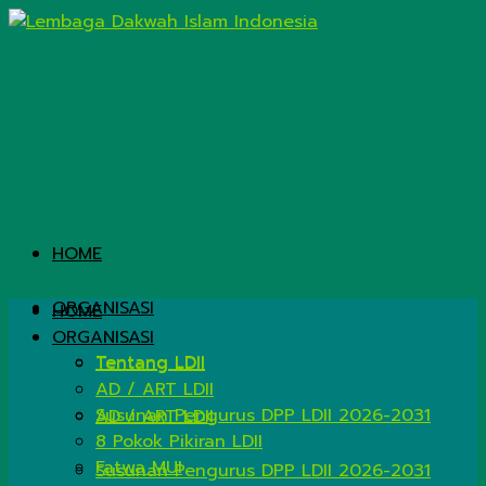
HOME
ORGANISASI
HOME
ORGANISASI
Tentang LDII
Tentang LDII
AD / ART LDII
Susunan Pengurus DPP LDII 2026-2031
AD / ART LDII
8 Pokok Pikiran LDII
Fatwa MUI
Susunan Pengurus DPP LDII 2026-2031