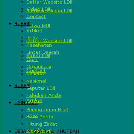
Daftar Website LDII
Video LDII
8 Pokok Pikiran LDII
Contact
RUBRIK
Fatwa MUI
Artikel
Iptek
Daftar Website LDII
Kesehatan
Lintas Daerah
Video LDII
Opini
Organisasi
Contact
Nasehat
Nasional
RUBRIK
Seputar LDII
Tahukah Anda
Artikel
LAIN LAIN
Pemantauan Hilal
Iptek
Kirim Berita
Hitung Zakat
Kesehatan
DESAIN GRAFIS & KHUTBAH