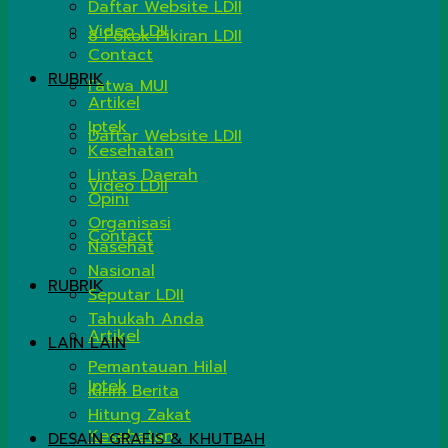
Daftar Website LDII
Video LDII
8 Pokok Pikiran LDII
Contact
RUBRIK
Fatwa MUI
Artikel
Iptek
Daftar Website LDII
Kesehatan
Lintas Daerah
Video LDII
Opini
Organisasi
Contact
Nasehat
Nasional
RUBRIK
Seputar LDII
Tahukah Anda
Artikel
LAIN LAIN
Pemantauan Hilal
Iptek
Kirim Berita
Hitung Zakat
Kesehatan
DESAIN GRAFIS & KHUTBAH