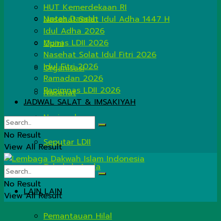
HUT Kemerdekaan RI
Lintas Daerah
Nasehat Salat Idul Adha 1447 H
Idul Adha 2026
Munas LDII 2026
Opini
Nasehat Solat Idul Fitri 2026
Idul Fitri 2026
Organisasi
Ramadan 2026
Rapimnas LDII 2026
Nasehat
JADWAL SALAT & IMSAKIYAH
Nasional
No Result
Seputar LDII
View All Result
Tahukah Anda
No Result
LAIN LAIN
View All Result
Pemantauan Hilal