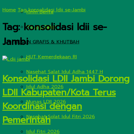
Home
Tag
konsolidasi ldii se-Jambi
Kirim Berita
Tag:
konsolidasi ldii se-
Hitung Zakat
Jambi
DESAIN GRAFIS & KHUTBAH
HUT Kemerdekaan RI
Nasehat Salat Idul Adha 1447 H
Konsolidasi LDII Jambi Dorong
Idul Adha 2026
LDII Kabupaten/Kota Terus
Munas LDII 2026
Koordinasi dengan
Pemerintah
Nasehat Solat Idul Fitri 2026
Idul Fitri 2026