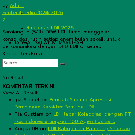
by
Admn
September 6, 2024
Ramadan 2026
2
Rapimnas LDII 2026
Sarolangun (5/9). DPW LDII Jambi menggelar
konsolidasi rutin setiap enam bulan sekali, untuk
JADWAL SALAT & IMSAKIYAH
berkomunikasi dengan DPD LDII di setiap
Kabupaten/Kota. ...
No Result
KOMENTAR TERKINI
View All Result
Ipa Slamet
on
Pemkab Subang Apresiasi
Pembinaan Karakter Pemuda LDII
Tia Gustiara
on
LDII Jabar Kolaborasi dengan PT
Pos Indonesia Siapkan 100 Agen Pos Baru
Angka DH
on
LDII Kabupaten Bandung Salurkan