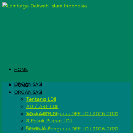
HOME
ORGANISASI
HOME
ORGANISASI
Tentang LDII
Tentang LDII
AD / ART LDII
Susunan Pengurus DPP LDII 2026-2031
AD / ART LDII
8 Pokok Pikiran LDII
Fatwa MUI
Susunan Pengurus DPP LDII 2026-2031