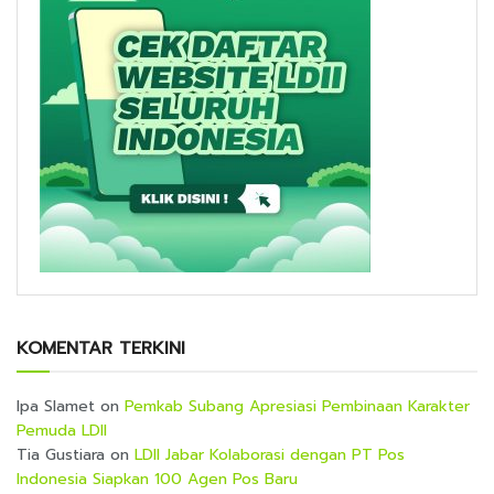
KOMENTAR TERKINI
Ipa Slamet
on
Pemkab Subang Apresiasi Pembinaan Karakter
Pemuda LDII
Tia Gustiara
on
LDII Jabar Kolaborasi dengan PT Pos
Indonesia Siapkan 100 Agen Pos Baru