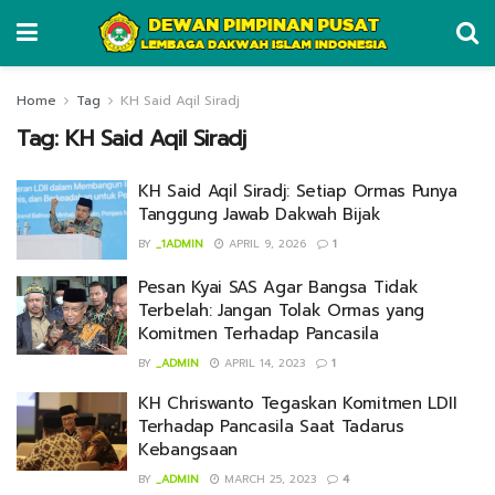
Home
Tag
KH Said Aqil Siradj
Tag:
KH Said Aqil Siradj
KH Said Aqil Siradj: Setiap Ormas Punya
Tanggung Jawab Dakwah Bijak
BY
_1ADMIN
APRIL 9, 2026
1
Pesan Kyai SAS Agar Bangsa Tidak
Terbelah: Jangan Tolak Ormas yang
Komitmen Terhadap Pancasila
BY
_ADMIN
APRIL 14, 2023
1
KH Chriswanto Tegaskan Komitmen LDII
Terhadap Pancasila Saat Tadarus
Kebangsaan
BY
_ADMIN
MARCH 25, 2023
4