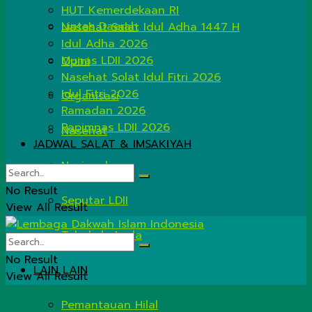
HUT Kemerdekaan RI
Lintas Daerah
Nasehat Salat Idul Adha 1447 H
Idul Adha 2026
Munas LDII 2026
Opini
Nasehat Solat Idul Fitri 2026
Idul Fitri 2026
Organisasi
Ramadan 2026
Rapimnas LDII 2026
Nasehat
JADWAL SALAT & IMSAKIYAH
Nasional
No Result
Seputar LDII
View All Result
Tahukah Anda
No Result
LAIN LAIN
View All Result
Pemantauan Hilal