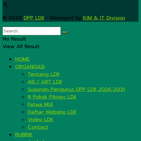
© 2020
DPP LDII
- Managed by
KIM & IT Division
.
No Result
View All Result
HOME
ORGANISASI
Tentang LDII
AD / ART LDII
Susunan Pengurus DPP LDII 2026-2031
8 Pokok Pikiran LDII
Fatwa MUI
Daftar Website LDII
Video LDII
Contact
RUBRIK