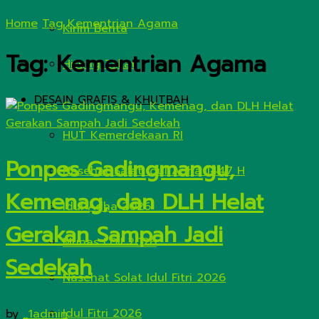
Home
Tag
Kementrian Agama
Kirim Berita
Tag:
Kementrian Agama
Hitung Zakat
DESAIN GRAFIS & KHUTBAH
HUT Kemerdekaan RI
Ponpes Gadingmangu,
Nasehat Salat Idul Adha 1447 H
Kemenag, dan DLH Helat
Idul Adha 2026
Gerakan Sampah Jadi
Munas LDII 2026
Sedekah
Nasehat Solat Idul Fitri 2026
Idul Fitri 2026
by
_1admin