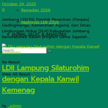
October 29, 2025
0
Ramadan 2026
Jombang (29/10). Pondok Pesantren (Ponpes)
Rapimnas LDII 2026
Gadingmangu, Kementrian Agama, dan Dinas
Lingkungan Hidup (DLH) Kabupaten Jombang
JADWAL SALAT & IMSAKIYAH
berkolaborasi dalam program Gema Sajadah ...
No Result
LDII Lampung Silaturohim
View All Result
dengan Kepala Kanwil
Kemenag
by
_admin