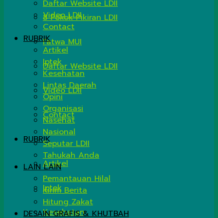
Daftar Website LDII
Video LDII
8 Pokok Pikiran LDII
Contact
RUBRIK
Fatwa MUI
Artikel
Iptek
Daftar Website LDII
Kesehatan
Lintas Daerah
Video LDII
Opini
Organisasi
Contact
Nasehat
Nasional
RUBRIK
Seputar LDII
Tahukah Anda
Artikel
LAIN LAIN
Pemantauan Hilal
Iptek
Kirim Berita
Hitung Zakat
Kesehatan
DESAIN GRAFIS & KHUTBAH