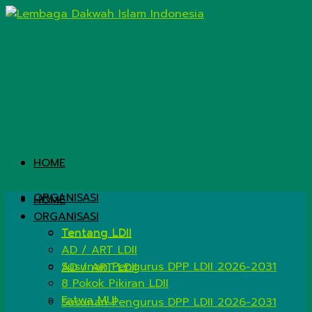
HOME
ORGANISASI
HOME
ORGANISASI
Tentang LDII
Tentang LDII
AD / ART LDII
Susunan Pengurus DPP LDII 2026-2031
AD / ART LDII
8 Pokok Pikiran LDII
Fatwa MUI
Susunan Pengurus DPP LDII 2026-2031