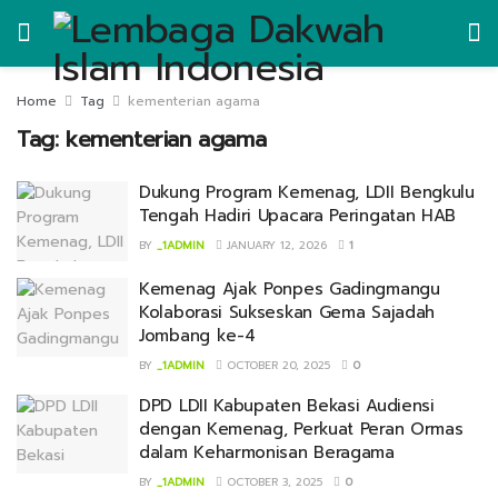
Home
Tag
kementerian agama
Tag:
kementerian agama
Dukung Program Kemenag, LDII Bengkulu
Tengah Hadiri Upacara Peringatan HAB
BY
_1ADMIN
JANUARY 12, 2026
1
Kemenag Ajak Ponpes Gadingmangu
Kolaborasi Sukseskan Gema Sajadah
Jombang ke-4
BY
_1ADMIN
OCTOBER 20, 2025
0
DPD LDII Kabupaten Bekasi Audiensi
dengan Kemenag, Perkuat Peran Ormas
dalam Keharmonisan Beragama
BY
_1ADMIN
OCTOBER 3, 2025
0