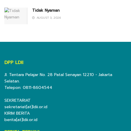
Tidak Nyaman
AUGUST 3, 2026
DPP LDII
Jl. Tentara Pelajar No. 28 Patal Senayan 12210 - Jakarta
Selatan.
Telepon: 0811-8604544
SEKRETARIAT
sekretariat[at]ldii.or.id
KIRIM BERITA
berita[at]ldii.or.id