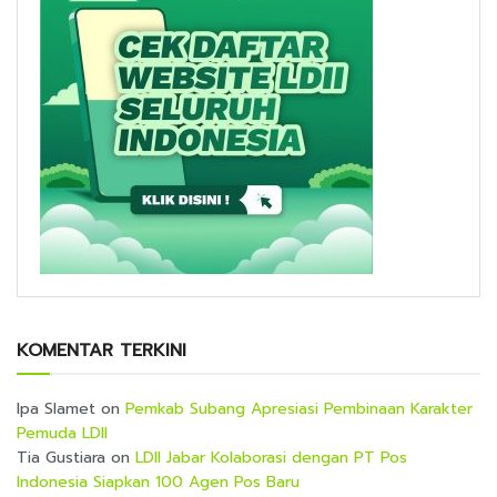
KOMENTAR TERKINI
Ipa Slamet
on
Pemkab Subang Apresiasi Pembinaan Karakter
Pemuda LDII
Tia Gustiara
on
LDII Jabar Kolaborasi dengan PT Pos
Indonesia Siapkan 100 Agen Pos Baru