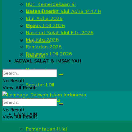
HUT Kemerdekaan RI
Lintas Daerah
Nasehat Salat Idul Adha 1447 H
Idul Adha 2026
Munas LDII 2026
Opini
Nasehat Solat Idul Fitri 2026
Idul Fitri 2026
Organisasi
Ramadan 2026
Rapimnas LDII 2026
Nasehat
JADWAL SALAT & IMSAKIYAH
Nasional
No Result
Seputar LDII
View All Result
Tahukah Anda
No Result
LAIN LAIN
View All Result
Pemantauan Hilal