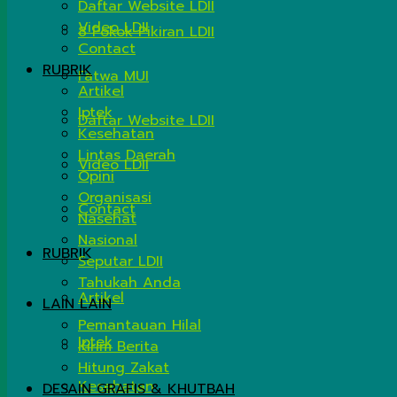
Daftar Website LDII
Video LDII
8 Pokok Pikiran LDII
Contact
RUBRIK
Fatwa MUI
Artikel
Iptek
Daftar Website LDII
Kesehatan
Lintas Daerah
Video LDII
Opini
Organisasi
Contact
Nasehat
Nasional
RUBRIK
Seputar LDII
Tahukah Anda
Artikel
LAIN LAIN
Pemantauan Hilal
Iptek
Kirim Berita
Hitung Zakat
Kesehatan
DESAIN GRAFIS & KHUTBAH