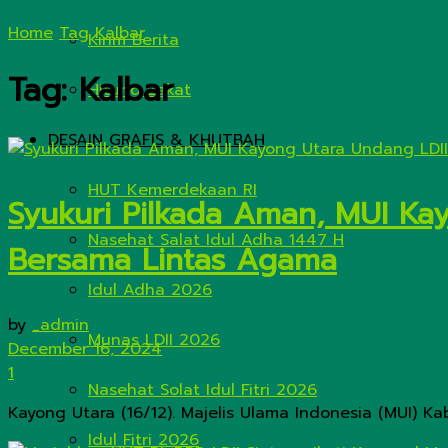
Home
Tag
Kalbar
Kirim Berita
Tag:
Kalbar
Hitung Zakat
DESAIN GRAFIS & KHUTBAH
HUT Kemerdekaan RI
Syukuri Pilkada Aman, MUI Ka
Nasehat Salat Idul Adha 1447 H
Bersama Lintas Agama
Idul Adha 2026
by
_admin
Munas LDII 2026
December 16, 2024
1
Nasehat Solat Idul Fitri 2026
Kayong Utara (16/12). Majelis Ulama Indonesia (MUI) 
Idul Fitri 2026