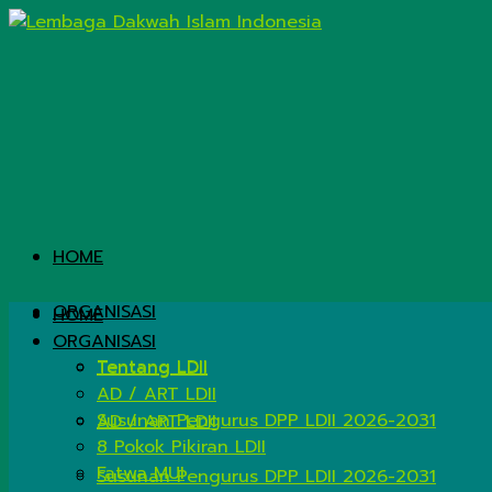
HOME
ORGANISASI
HOME
ORGANISASI
Tentang LDII
Tentang LDII
AD / ART LDII
Susunan Pengurus DPP LDII 2026-2031
AD / ART LDII
8 Pokok Pikiran LDII
Fatwa MUI
Susunan Pengurus DPP LDII 2026-2031