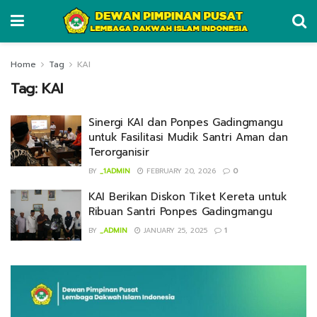
Home
Tag
KAI
Tag:
KAI
Sinergi KAI dan Ponpes Gadingmangu
untuk Fasilitasi Mudik Santri Aman dan
Terorganisir
BY
_1ADMIN
FEBRUARY 20, 2026
0
KAI Berikan Diskon Tiket Kereta untuk
Ribuan Santri Ponpes Gadingmangu
BY
_ADMIN
JANUARY 25, 2025
1