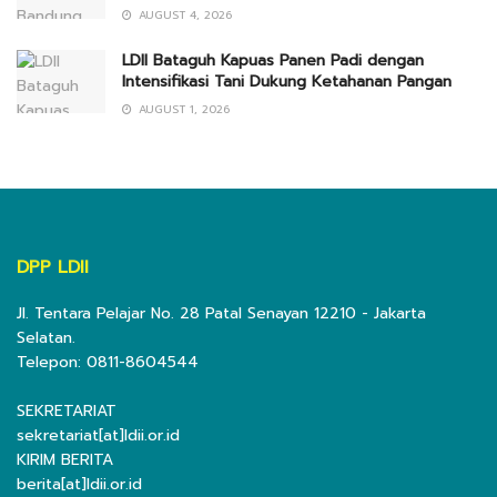
AUGUST 4, 2026
LDII Bataguh Kapuas Panen Padi dengan
Intensifikasi Tani Dukung Ketahanan Pangan
AUGUST 1, 2026
DPP LDII
Jl. Tentara Pelajar No. 28 Patal Senayan 12210 - Jakarta
Selatan.
Telepon: 0811-8604544
SEKRETARIAT
sekretariat[at]ldii.or.id
KIRIM BERITA
berita[at]ldii.or.id