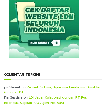
KOMENTAR TERKINI
Ipa Slamet
on
Pemkab Subang Apresiasi Pembinaan Karakter
Pemuda LDII
Tia Gustiara
on
LDII Jabar Kolaborasi dengan PT Pos
Indonesia Siapkan 100 Agen Pos Baru