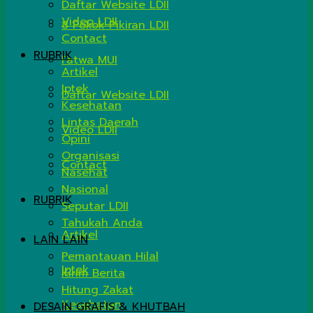
Daftar Website LDII
Video LDII
8 Pokok Pikiran LDII
Contact
RUBRIK
Fatwa MUI
Artikel
Iptek
Daftar Website LDII
Kesehatan
Lintas Daerah
Video LDII
Opini
Organisasi
Contact
Nasehat
Nasional
RUBRIK
Seputar LDII
Tahukah Anda
Artikel
LAIN LAIN
Pemantauan Hilal
Iptek
Kirim Berita
Hitung Zakat
Kesehatan
DESAIN GRAFIS & KHUTBAH