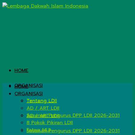
HOME
ORGANISASI
HOME
ORGANISASI
Tentang LDII
Tentang LDII
AD / ART LDII
Susunan Pengurus DPP LDII 2026-2031
AD / ART LDII
8 Pokok Pikiran LDII
Fatwa MUI
Susunan Pengurus DPP LDII 2026-2031