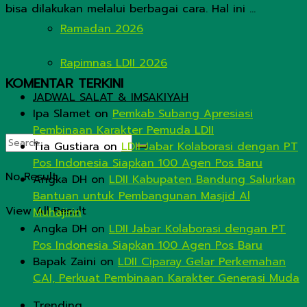
bisa dilakukan melalui berbagai cara. Hal ini ...
Ramadan 2026
Rapimnas LDII 2026
KOMENTAR TERKINI
JADWAL SALAT & IMSAKIYAH
Ipa Slamet
on
Pemkab Subang Apresiasi
Pembinaan Karakter Pemuda LDII
Tia Gustiara
on
LDII Jabar Kolaborasi dengan PT
Pos Indonesia Siapkan 100 Agen Pos Baru
No Result
Angka DH
on
LDII Kabupaten Bandung Salurkan
Bantuan untuk Pembangunan Masjid Al
View All Result
Muhajirin
Angka DH
on
LDII Jabar Kolaborasi dengan PT
Pos Indonesia Siapkan 100 Agen Pos Baru
Bapak Zaini
on
LDII Ciparay Gelar Perkemahan
CAI, Perkuat Pembinaan Karakter Generasi Muda
Trending