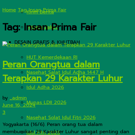
Home
Tag
Insan Prima Fair
Kirim Berita
Tag:
Insan Prima Fair
Hitung Zakat
DESAIN GRAFIS & KHUTBAH
HUT Kemerdekaan RI
Peran Orangtua dalam
Nasehat Salat Idul Adha 1447 H
Terapkan 29 Karakter Luhur
Idul Adha 2026
by
_admin
Munas LDII 2026
June 16, 2024
3
Nasehat Solat Idul Fitri 2026
Yogyakarta (16/6). Peran orang tua dalam
membumikan 29 Karakter Luhur sangat penting dan
Idul Fitri 2026