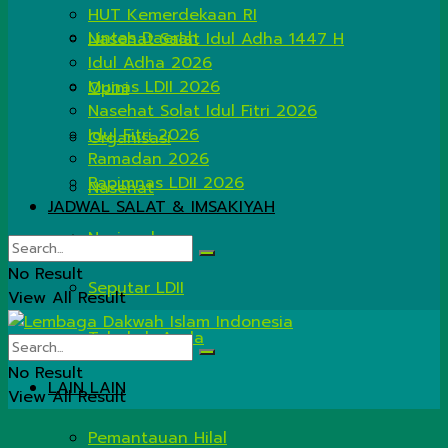
HUT Kemerdekaan RI
Lintas Daerah
Nasehat Salat Idul Adha 1447 H
Idul Adha 2026
Munas LDII 2026
Opini
Nasehat Solat Idul Fitri 2026
Idul Fitri 2026
Organisasi
Ramadan 2026
Rapimnas LDII 2026
Nasehat
JADWAL SALAT & IMSAKIYAH
Nasional
No Result
Seputar LDII
View All Result
Tahukah Anda
No Result
LAIN LAIN
View All Result
Pemantauan Hilal