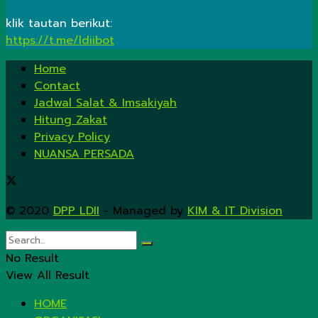
klik tautan berikut:
https://t.me/ldiibot
Home
Contact
Jadwal Salat & Imsakiyah
Hitung Zakat
Privacy Policy
NUANSA PERSADA
© 2020
DPP LDII
- Managed by
KIM & IT Division
.
No Result
View All Result
HOME