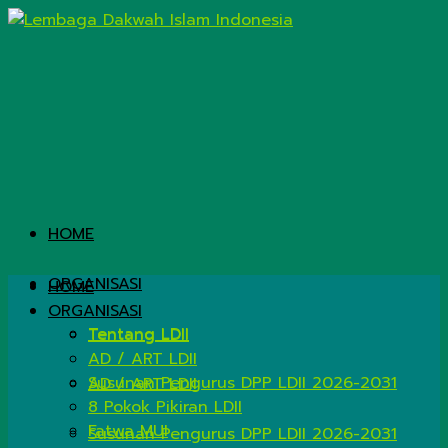
HOME
ORGANISASI
HOME
ORGANISASI
Tentang LDII
Tentang LDII
AD / ART LDII
Susunan Pengurus DPP LDII 2026-2031
AD / ART LDII
8 Pokok Pikiran LDII
Fatwa MUI
Susunan Pengurus DPP LDII 2026-2031