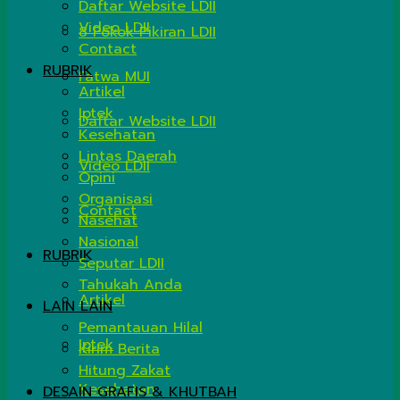
Daftar Website LDII
Video LDII
8 Pokok Pikiran LDII
Contact
RUBRIK
Fatwa MUI
Artikel
Iptek
Daftar Website LDII
Kesehatan
Lintas Daerah
Video LDII
Opini
Organisasi
Contact
Nasehat
Nasional
RUBRIK
Seputar LDII
Tahukah Anda
Artikel
LAIN LAIN
Pemantauan Hilal
Iptek
Kirim Berita
Hitung Zakat
Kesehatan
DESAIN GRAFIS & KHUTBAH