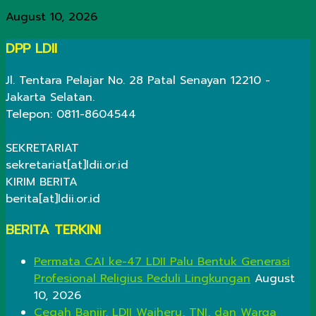
August 10, 2026
DPP LDII
Jl. Tentara Pelajar No. 28 Patal Senayan 12210 -
Jakarta Selatan.
Telepon: 0811-8604544
SEKRETARIAT
sekretariat[at]ldii.or.id
KIRIM BERITA
berita[at]ldii.or.id
BERITA TERKINI
Permata CAI ke-47 LDII Palu Bentuk Generasi
Profesional Religius Peduli Lingkungan
August
10, 2026
Cegah Banjir, LDII Waiheru, TNI, dan Warga