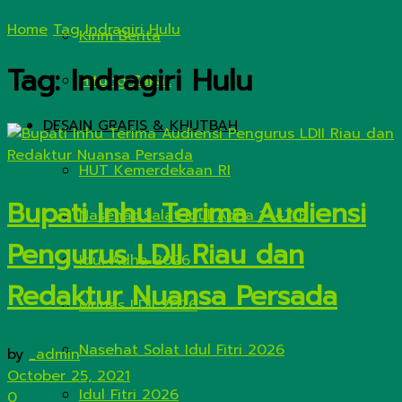
Home
Tag
Indragiri Hulu
Kirim Berita
Tag:
Indragiri Hulu
Hitung Zakat
DESAIN GRAFIS & KHUTBAH
HUT Kemerdekaan RI
Bupati Inhu Terima Audiensi
Nasehat Salat Idul Adha 1447 H
Pengurus LDII Riau dan
Idul Adha 2026
Redaktur Nuansa Persada
Munas LDII 2026
Nasehat Solat Idul Fitri 2026
by
_admin
October 25, 2021
Idul Fitri 2026
0