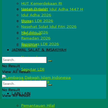
HUT Kemerdekaan RI
Lintas Daerah
Nasehat Salat Idul Adha 1447 H
Idul Adha 2026
Munas LDII 2026
Opini
Nasehat Solat Idul Fitri 2026
Idul Fitri 2026
Organisasi
Ramadan 2026
Rapimnas LDII 2026
Nasehat
JADWAL SALAT & IMSAKIYAH
Nasional
No Result
Seputar LDII
View All Result
Tahukah Anda
No Result
LAIN LAIN
View All Result
Pemantauan Hilal