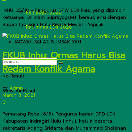
INHU, 25/10 - Pengurus DPW LDII Riau yang dipimpin
Ramadan 2026
ketuanya, Dr.Imam Suprayogi,MT beraudiensi dengan
Bupati Indragiri Hulu Rezita Meylani Yopi,SE ...
Rapimnas LDII 2026
JADWAL SALAT & IMSAKIYAH
FKUB Inhu: Ormas Harus Bisa
Redam Konflik Agama
No Result
by
Admn
View All Result
March 8, 2021
0
Pematang Reba (8/3). Pengurus harian DPD LDII
Kabupaten Indragiri Hulu (Inhu), ketua beserta
sekretaris Adang Sridarta dan Muhammad Sholehan