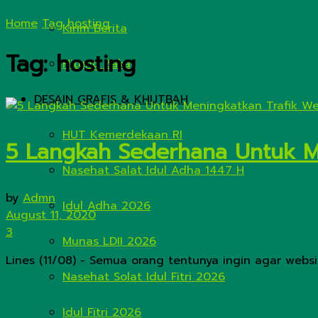
Home
Tag
hosting
Kirim Berita
Tag:
hosting
Hitung Zakat
DESAIN GRAFIS & KHUTBAH
HUT Kemerdekaan RI
5 Langkah Sederhana Untuk M
Nasehat Salat Idul Adha 1447 H
by
Admn
Idul Adha 2026
August 11, 2020
3
Munas LDII 2026
Lines (11/08) - Semua orang tentunya ingin agar websi
Nasehat Solat Idul Fitri 2026
Idul Fitri 2026