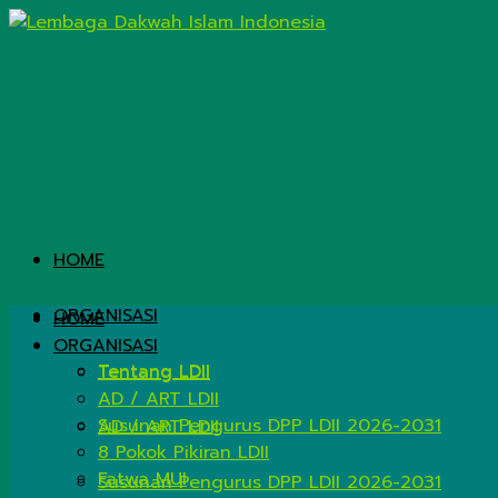
HOME
ORGANISASI
HOME
ORGANISASI
Tentang LDII
Tentang LDII
AD / ART LDII
Susunan Pengurus DPP LDII 2026-2031
AD / ART LDII
8 Pokok Pikiran LDII
Fatwa MUI
Susunan Pengurus DPP LDII 2026-2031