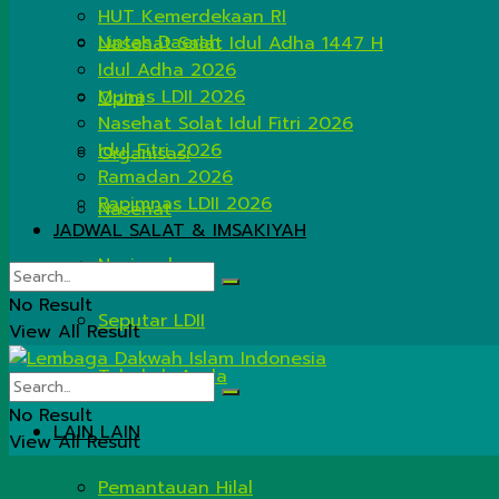
HUT Kemerdekaan RI
Lintas Daerah
Nasehat Salat Idul Adha 1447 H
Idul Adha 2026
Munas LDII 2026
Opini
Nasehat Solat Idul Fitri 2026
Idul Fitri 2026
Organisasi
Ramadan 2026
Rapimnas LDII 2026
Nasehat
JADWAL SALAT & IMSAKIYAH
Nasional
No Result
Seputar LDII
View All Result
Tahukah Anda
No Result
LAIN LAIN
View All Result
Pemantauan Hilal