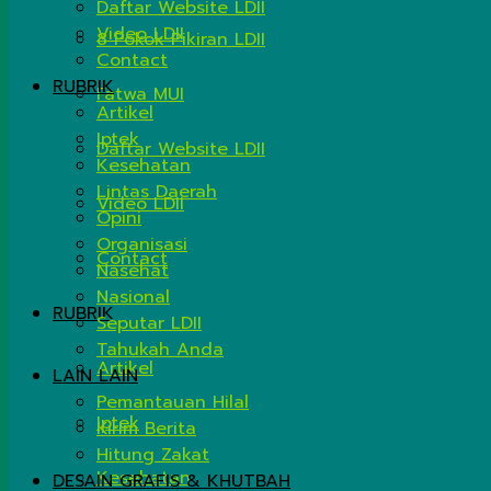
Daftar Website LDII
Video LDII
8 Pokok Pikiran LDII
Contact
RUBRIK
Fatwa MUI
Artikel
Iptek
Daftar Website LDII
Kesehatan
Lintas Daerah
Video LDII
Opini
Organisasi
Contact
Nasehat
Nasional
RUBRIK
Seputar LDII
Tahukah Anda
Artikel
LAIN LAIN
Pemantauan Hilal
Iptek
Kirim Berita
Hitung Zakat
Kesehatan
DESAIN GRAFIS & KHUTBAH