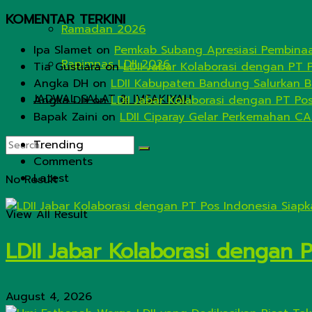
KOMENTAR TERKINI
Ramadan 2026
Ipa Slamet
on
Pemkab Subang Apresiasi Pembinaa
Rapimnas LDII 2026
Tia Gustiara
on
LDII Jabar Kolaborasi dengan PT 
Angka DH
on
LDII Kabupaten Bandung Salurkan B
JADWAL SALAT & IMSAKIYAH
Angka DH
on
LDII Jabar Kolaborasi dengan PT Po
Bapak Zaini
on
LDII Ciparay Gelar Perkemahan CA
Trending
Comments
Latest
No Result
View All Result
LDII Jabar Kolaborasi dengan 
August 4, 2026