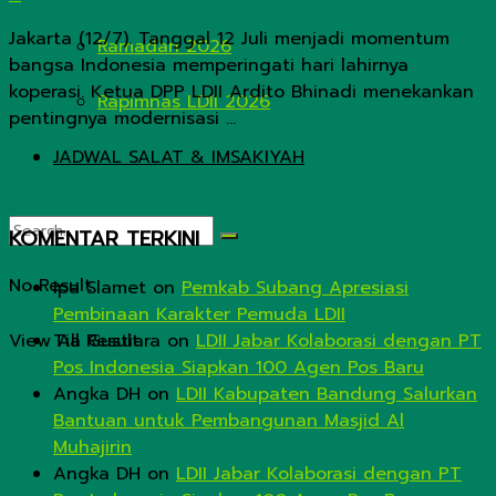
Jakarta (12/7). Tanggal 12 Juli menjadi momentum
Ramadan 2026
bangsa Indonesia memperingati hari lahirnya
koperasi. Ketua DPP LDII Ardito Bhinadi menekankan
Rapimnas LDII 2026
pentingnya modernisasi ...
JADWAL SALAT & IMSAKIYAH
KOMENTAR TERKINI
No Result
Ipa Slamet
on
Pemkab Subang Apresiasi
Pembinaan Karakter Pemuda LDII
View All Result
Tia Gustiara
on
LDII Jabar Kolaborasi dengan PT
Pos Indonesia Siapkan 100 Agen Pos Baru
Angka DH
on
LDII Kabupaten Bandung Salurkan
Bantuan untuk Pembangunan Masjid Al
Muhajirin
Angka DH
on
LDII Jabar Kolaborasi dengan PT