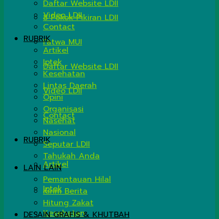
Daftar Website LDII
Video LDII
8 Pokok Pikiran LDII
Contact
RUBRIK
Fatwa MUI
Artikel
Iptek
Daftar Website LDII
Kesehatan
Lintas Daerah
Video LDII
Opini
Organisasi
Contact
Nasehat
Nasional
RUBRIK
Seputar LDII
Tahukah Anda
Artikel
LAIN LAIN
Pemantauan Hilal
Iptek
Kirim Berita
Hitung Zakat
Kesehatan
DESAIN GRAFIS & KHUTBAH