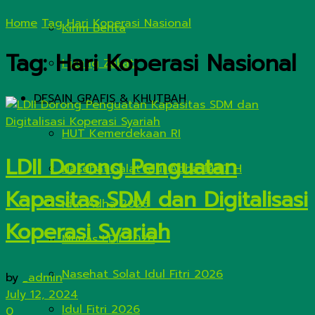
Home
Tag
Hari Koperasi Nasional
Kirim Berita
Tag:
Hari Koperasi Nasional
Hitung Zakat
DESAIN GRAFIS & KHUTBAH
HUT Kemerdekaan RI
LDII Dorong Penguatan
Nasehat Salat Idul Adha 1447 H
Kapasitas SDM dan Digitalisasi
Idul Adha 2026
Koperasi Syariah
Munas LDII 2026
Nasehat Solat Idul Fitri 2026
by
_admin
July 12, 2024
Idul Fitri 2026
0