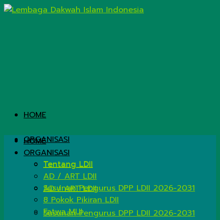
HOME
ORGANISASI
HOME
ORGANISASI
Tentang LDII
Tentang LDII
AD / ART LDII
Susunan Pengurus DPP LDII 2026-2031
AD / ART LDII
8 Pokok Pikiran LDII
Fatwa MUI
Susunan Pengurus DPP LDII 2026-2031