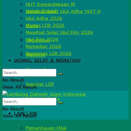
HUT Kemerdekaan RI
Lintas Daerah
Nasehat Salat Idul Adha 1447 H
Idul Adha 2026
Munas LDII 2026
Opini
Nasehat Solat Idul Fitri 2026
Idul Fitri 2026
Organisasi
Ramadan 2026
Rapimnas LDII 2026
Nasehat
JADWAL SALAT & IMSAKIYAH
Nasional
No Result
Seputar LDII
View All Result
Tahukah Anda
No Result
LAIN LAIN
View All Result
Pemantauan Hilal