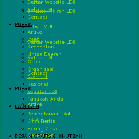
Daftar Website LDII
Video LDII
8 Pokok Pikiran LDII
Contact
RUBRIK
Fatwa MUI
Artikel
Iptek
Daftar Website LDII
Kesehatan
Lintas Daerah
Video LDII
Opini
Organisasi
Contact
Nasehat
Nasional
RUBRIK
Seputar LDII
Tahukah Anda
Artikel
LAIN LAIN
Pemantauan Hilal
Iptek
Kirim Berita
Hitung Zakat
Kesehatan
DESAIN GRAFIS & KHUTBAH