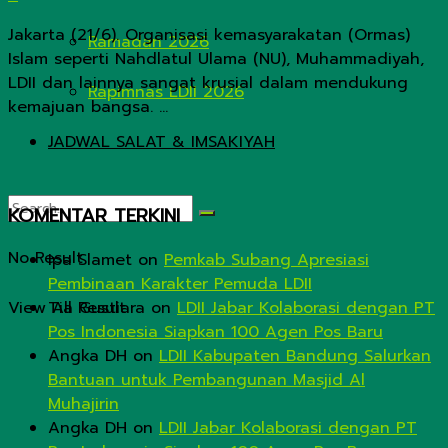
Jakarta (21/6). Organisasi kemasyarakatan (Ormas)
Ramadan 2026
Islam seperti Nahdlatul Ulama (NU), Muhammadiyah,
LDII dan lainnya sangat krusial dalam mendukung
Rapimnas LDII 2026
kemajuan bangsa. ...
JADWAL SALAT & IMSAKIYAH
KOMENTAR TERKINI
No Result
Ipa Slamet
on
Pemkab Subang Apresiasi
Pembinaan Karakter Pemuda LDII
View All Result
Tia Gustiara
on
LDII Jabar Kolaborasi dengan PT
Pos Indonesia Siapkan 100 Agen Pos Baru
Angka DH
on
LDII Kabupaten Bandung Salurkan
Bantuan untuk Pembangunan Masjid Al
Muhajirin
Angka DH
on
LDII Jabar Kolaborasi dengan PT