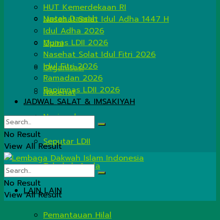
HUT Kemerdekaan RI
Lintas Daerah
Nasehat Salat Idul Adha 1447 H
Idul Adha 2026
Munas LDII 2026
Opini
Nasehat Solat Idul Fitri 2026
Idul Fitri 2026
Organisasi
Ramadan 2026
Rapimnas LDII 2026
Nasehat
JADWAL SALAT & IMSAKIYAH
Nasional
No Result
Seputar LDII
View All Result
Tahukah Anda
No Result
LAIN LAIN
View All Result
Pemantauan Hilal