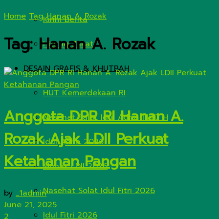
Home
Tag
Hanan A. Rozak
Kirim Berita
Tag:
Hanan A. Rozak
Hitung Zakat
DESAIN GRAFIS & KHUTBAH
HUT Kemerdekaan RI
Anggota DPR RI Hanan A.
Nasehat Salat Idul Adha 1447 H
Rozak Ajak LDII Perkuat
Idul Adha 2026
Ketahanan Pangan
Munas LDII 2026
Nasehat Solat Idul Fitri 2026
by
_1admin
June 21, 2025
Idul Fitri 2026
2