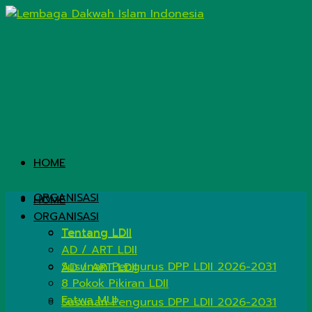
HOME
ORGANISASI
HOME
ORGANISASI
Tentang LDII
Tentang LDII
AD / ART LDII
Susunan Pengurus DPP LDII 2026-2031
AD / ART LDII
8 Pokok Pikiran LDII
Fatwa MUI
Susunan Pengurus DPP LDII 2026-2031