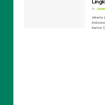
Ling
BY
_1ADM
Jakarta 
Indonesi
Kantor DP