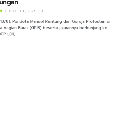
kungan
IN
AUGUST 13, 2025
3
(13/8). Pendeta Manuel Raintung dari Gereja Protestan di
a bagian Barat (GPIB) beserta jajarannya berkunjung ke
P LDII, ...