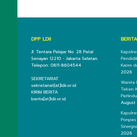
DPP LDII
BERITA
Jl. Tentara Pelajar No. 28 Patal
Kapolre
Senayan 12210 - Jakarta Selatan.
Pendidi
Telepon: 0811-8604544
Karim d
2026
SEKRETARIAT
Wanita
sekretariat[at]ldii.or.id
Teken K
KIRIM BERITA
Perlind
berita[at]ldii.or.id
August
Kapolre
Ponpes 
Sinergis
2026