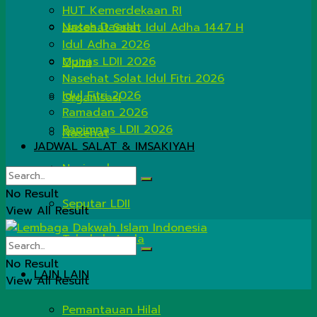
HUT Kemerdekaan RI
Lintas Daerah
Nasehat Salat Idul Adha 1447 H
Idul Adha 2026
Munas LDII 2026
Opini
Nasehat Solat Idul Fitri 2026
Idul Fitri 2026
Organisasi
Ramadan 2026
Rapimnas LDII 2026
Nasehat
JADWAL SALAT & IMSAKIYAH
Nasional
No Result
Seputar LDII
View All Result
Tahukah Anda
No Result
LAIN LAIN
View All Result
Pemantauan Hilal