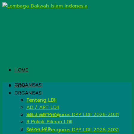
HOME
ORGANISASI
HOME
ORGANISASI
Tentang LDII
Tentang LDII
AD / ART LDII
Susunan Pengurus DPP LDII 2026-2031
AD / ART LDII
8 Pokok Pikiran LDII
Fatwa MUI
Susunan Pengurus DPP LDII 2026-2031