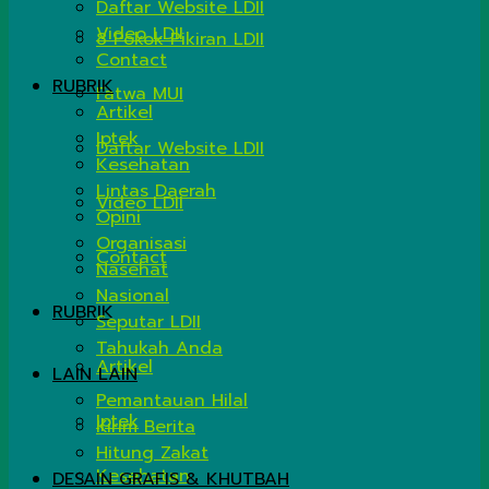
Daftar Website LDII
Video LDII
8 Pokok Pikiran LDII
Contact
RUBRIK
Fatwa MUI
Artikel
Iptek
Daftar Website LDII
Kesehatan
Lintas Daerah
Video LDII
Opini
Organisasi
Contact
Nasehat
Nasional
RUBRIK
Seputar LDII
Tahukah Anda
Artikel
LAIN LAIN
Pemantauan Hilal
Iptek
Kirim Berita
Hitung Zakat
Kesehatan
DESAIN GRAFIS & KHUTBAH