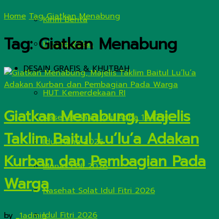
Home
Tag
Giatkan Menabung
Kirim Berita
Tag:
Giatkan Menabung
Hitung Zakat
DESAIN GRAFIS & KHUTBAH
HUT Kemerdekaan RI
Giatkan Menabung, Majelis
Nasehat Salat Idul Adha 1447 H
Taklim Baitul Lu’lu’a Adakan
Idul Adha 2026
Kurban dan Pembagian Pada
Munas LDII 2026
Warga
Nasehat Solat Idul Fitri 2026
Idul Fitri 2026
by
_1admin