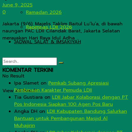
June 9, 2025
0
Ramadan 2026
Jakarta (9/6). Majelis Taklim Baitul Lu’lu’a, di bawah
Rapimnas LDII 2026
naungan PAC LDII Cilandak Barat, Jakarta Selatan
merayakan Hari Raya Idul Adha ...
JADWAL SALAT & IMSAKIYAH
KOMENTAR TERKINI
No Result
Ipa Slamet
on
Pemkab Subang Apresiasi
Pembinaan Karakter Pemuda LDII
View All Result
Tia Gustiara
on
LDII Jabar Kolaborasi dengan PT
Pos Indonesia Siapkan 100 Agen Pos Baru
Angka DH
on
LDII Kabupaten Bandung Salurkan
Bantuan untuk Pembangunan Masjid Al
Muhajirin