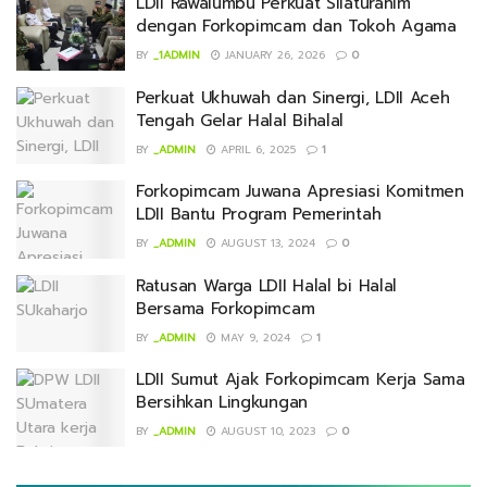
LDII Rawalumbu Perkuat Silaturahim
dengan Forkopimcam dan Tokoh Agama
BY
_1ADMIN
JANUARY 26, 2026
0
Perkuat Ukhuwah dan Sinergi, LDII Aceh
Tengah Gelar Halal Bihalal
BY
_ADMIN
APRIL 6, 2025
1
Forkopimcam Juwana Apresiasi Komitmen
LDII Bantu Program Pemerintah
BY
_ADMIN
AUGUST 13, 2024
0
Ratusan Warga LDII Halal bi Halal
Bersama Forkopimcam
BY
_ADMIN
MAY 9, 2024
1
LDII Sumut Ajak Forkopimcam Kerja Sama
Bersihkan Lingkungan
BY
_ADMIN
AUGUST 10, 2023
0