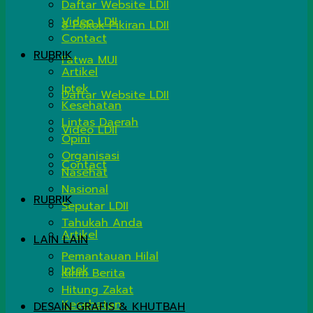
Daftar Website LDII
Video LDII
8 Pokok Pikiran LDII
Contact
RUBRIK
Fatwa MUI
Artikel
Iptek
Daftar Website LDII
Kesehatan
Lintas Daerah
Video LDII
Opini
Organisasi
Contact
Nasehat
Nasional
RUBRIK
Seputar LDII
Tahukah Anda
Artikel
LAIN LAIN
Pemantauan Hilal
Iptek
Kirim Berita
Hitung Zakat
Kesehatan
DESAIN GRAFIS & KHUTBAH