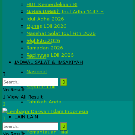
HUT Kemerdekaan RI
Lintas Daerah
Nasehat Salat Idul Adha 1447 H
Idul Adha 2026
Munas LDII 2026
Opini
Nasehat Solat Idul Fitri 2026
Idul Fitri 2026
Organisasi
Ramadan 2026
Rapimnas LDII 2026
Nasehat
JADWAL SALAT & IMSAKIYAH
Nasional
Seputar LDII
No Result
View All Result
Tahukah Anda
LAIN LAIN
Pemantauan Hilal
No Result