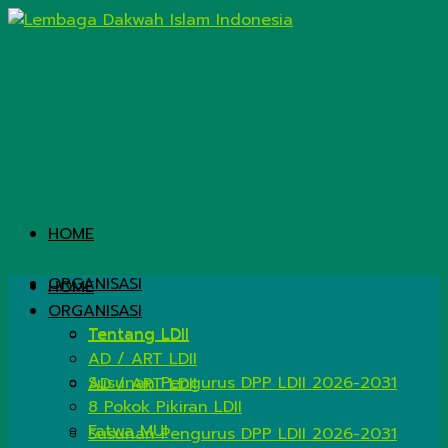
HOME
ORGANISASI
HOME
ORGANISASI
Tentang LDII
Tentang LDII
AD / ART LDII
Susunan Pengurus DPP LDII 2026-2031
AD / ART LDII
8 Pokok Pikiran LDII
Fatwa MUI
Susunan Pengurus DPP LDII 2026-2031