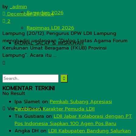
by
_admin
Ramadan 2026
December 21, 2024
2
Rapimnas LDII 2026
Lampung (20/12). Pengurus DPW LDII Lampung
menghadiri undangan “Dialog Lintas Agama Forum
JADWAL SALAT & IMSAKIYAH
Kerukunan Umat Beragama (FKUB) Provinsi
Lampung”. Acara itu ...
KOMENTAR TERKINI
No Result
Ipa Slamet
on
Pemkab Subang Apresiasi
View All Result
Pembinaan Karakter Pemuda LDII
Tia Gustiara
on
LDII Jabar Kolaborasi dengan PT
Pos Indonesia Siapkan 100 Agen Pos Baru
Angka DH
on
LDII Kabupaten Bandung Salurkan