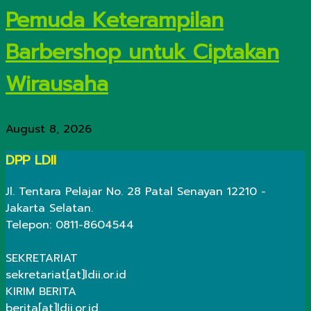
Pemuda Keterampilan
Barbershop untuk Ciptakan
Wirausaha
August 8, 2026
DPP LDII
Jl. Tentara Pelajar No. 28 Patal Senayan 12210 -
Jakarta Selatan.
Telepon: 0811-8604544
SEKRETARIAT
sekretariat[at]ldii.or.id
KIRIM BERITA
berita[at]ldii.or.id