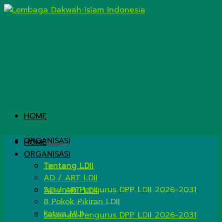
HOME
ORGANISASI
HOME
ORGANISASI
Tentang LDII
Tentang LDII
AD / ART LDII
Susunan Pengurus DPP LDII 2026-2031
AD / ART LDII
8 Pokok Pikiran LDII
Fatwa MUI
Susunan Pengurus DPP LDII 2026-2031