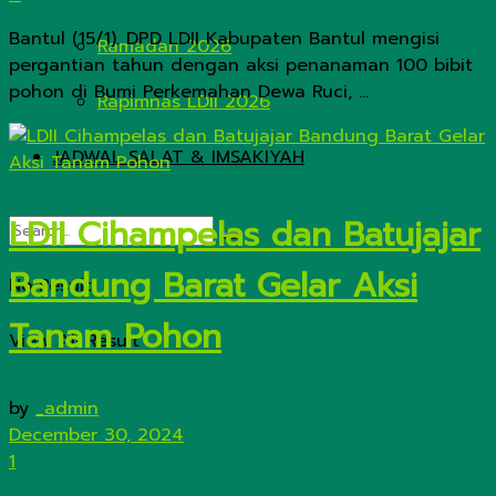
Bantul (15/1). DPD LDII Kabupaten Bantul mengisi
Ramadan 2026
pergantian tahun dengan aksi penanaman 100 bibit
pohon di Bumi Perkemahan Dewa Ruci, ...
Rapimnas LDII 2026
JADWAL SALAT & IMSAKIYAH
LDII Cihampelas dan Batujajar
Bandung Barat Gelar Aksi
No Result
Tanam Pohon
View All Result
by
_admin
December 30, 2024
1