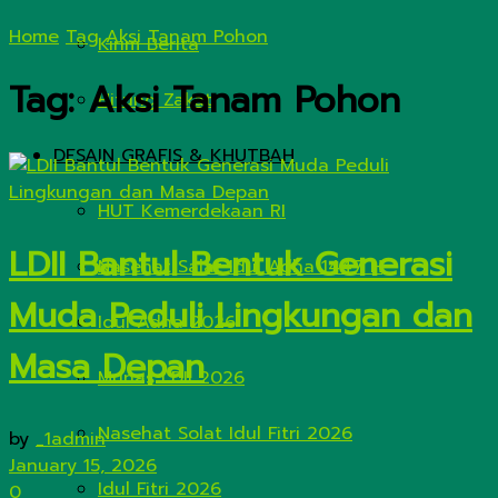
Home
Tag
Aksi Tanam Pohon
Kirim Berita
Tag:
Aksi Tanam Pohon
Hitung Zakat
DESAIN GRAFIS & KHUTBAH
HUT Kemerdekaan RI
LDII Bantul Bentuk Generasi
Nasehat Salat Idul Adha 1447 H
Muda Peduli Lingkungan dan
Idul Adha 2026
Masa Depan
Munas LDII 2026
Nasehat Solat Idul Fitri 2026
by
_1admin
January 15, 2026
Idul Fitri 2026
0