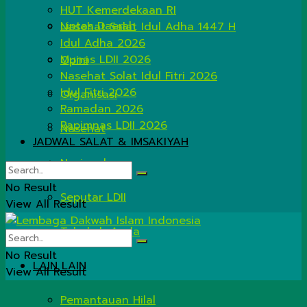
HUT Kemerdekaan RI
Lintas Daerah
Nasehat Salat Idul Adha 1447 H
Idul Adha 2026
Munas LDII 2026
Opini
Nasehat Solat Idul Fitri 2026
Idul Fitri 2026
Organisasi
Ramadan 2026
Rapimnas LDII 2026
Nasehat
JADWAL SALAT & IMSAKIYAH
Nasional
No Result
Seputar LDII
View All Result
Tahukah Anda
No Result
LAIN LAIN
View All Result
Pemantauan Hilal