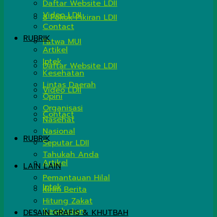
Daftar Website LDII
Video LDII
8 Pokok Pikiran LDII
Contact
RUBRIK
Fatwa MUI
Artikel
Iptek
Daftar Website LDII
Kesehatan
Lintas Daerah
Video LDII
Opini
Organisasi
Contact
Nasehat
Nasional
RUBRIK
Seputar LDII
Tahukah Anda
Artikel
LAIN LAIN
Pemantauan Hilal
Iptek
Kirim Berita
Hitung Zakat
Kesehatan
DESAIN GRAFIS & KHUTBAH